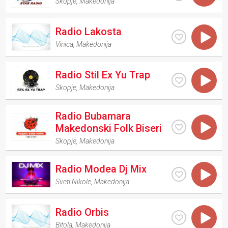
Skopje
,
Makedonija
Radio Lakosta
Vinica
,
Makedonija
Radio Stil Ex Yu Trap
Skopje
,
Makedonija
Radio Bubamara
Makedonski Folk Biseri
Skopje
,
Makedonija
Radio Modea Dj Mix
Sveti Nikole
,
Makedonija
Radio Orbis
Bitola
,
Makedonija