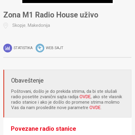
Zona M1 Radio House uživo
Skopje
,
Makedonija
STATISTIKA
WEB SAJT
Obaveštenje
Poštovani, došlo je do prekida strima, da bi ste slušali
radio posetite zvanični sajta radija
OVDE
, ako ste vlasnik
radio stanice i ako je došlo do promene strima molimo
Vas da nam prosledite nove parametre
OVDE
.
Povezane radio stanice