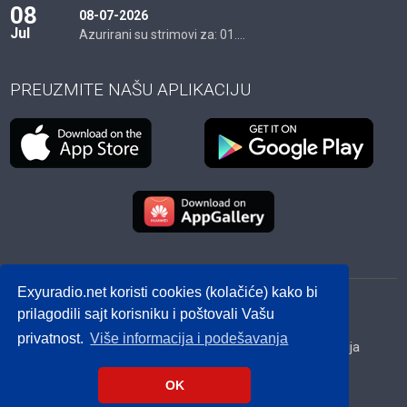
08
08-07-2026
Jul
Azurirani su strimovi za: 01....
PREUZMITE NAŠU APLIKACIJU
Exyuradio.net koristi cookies (kolačiće) kako bi
© 2012 - 2026! exyuradio.net -
Politika privatnosti
-
prilagodili sajt korisniku i poštovali Vašu
created by IMS.RS
privatnost.
Više informacija i podešavanja
Srbija
Hrvatska
BiH
Crna Gora
Makedonija
Slovenija
Dijaspora
OK