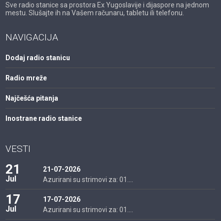
Sve radio stanice sa prostora Ex Yugoslavije i dijaspore na jednom
mestu. Slušajte ih na Vašem računaru, tabletu ili telefonu.
NAVIGACIJA
Dodaj radio stanicu
Radio mreže
Najčešća pitanja
Inostrane radio stanice
VESTI
21
21-07-2026
Jul
Azurirani su strimovi za: 01....
17
17-07-2026
Jul
Azurirani su strimovi za: 01....