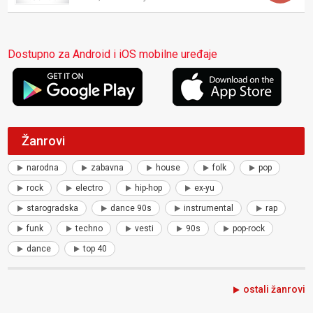
Dostupno za Android i iOS mobilne uređaje
Žanrovi
narodna
zabavna
house
folk
pop
rock
electro
hip-hop
ex-yu
starogradska
dance 90s
instrumental
rap
funk
techno
vesti
90s
pop-rock
dance
top 40
ostali žanrovi