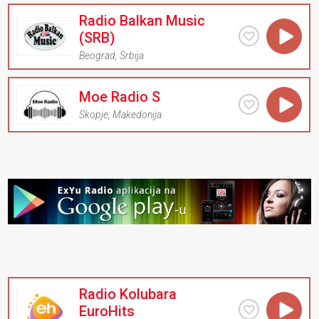
Radio Balkan Music
(SRB)
Beograd
,
Srbija
Moe Radio S
Skopje
,
Makedonija
Radio Kolubara
EuroHits