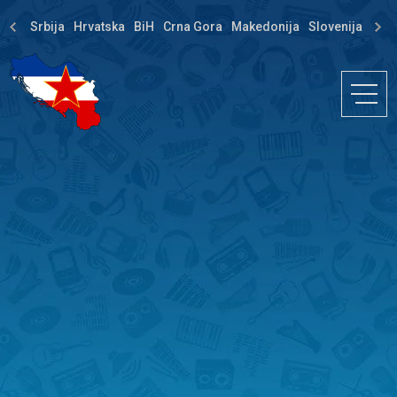
Srbija
Hrvatska
BiH
Crna Gora
Makedonija
Slovenija
Dija