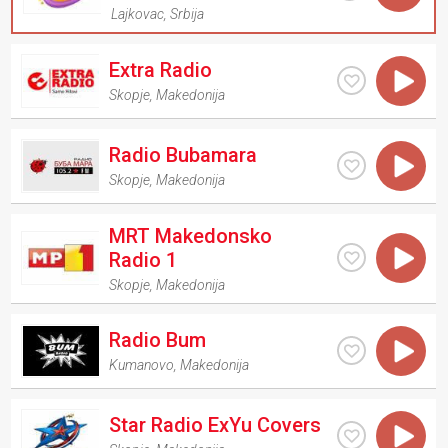
Lajkovac
,
Srbija
Extra Radio
Skopje
,
Makedonija
Radio Bubamara
Skopje
,
Makedonija
MRT Makedonsko
Radio 1
Skopje
,
Makedonija
Radio Bum
Kumanovo
,
Makedonija
Star Radio ExYu Covers