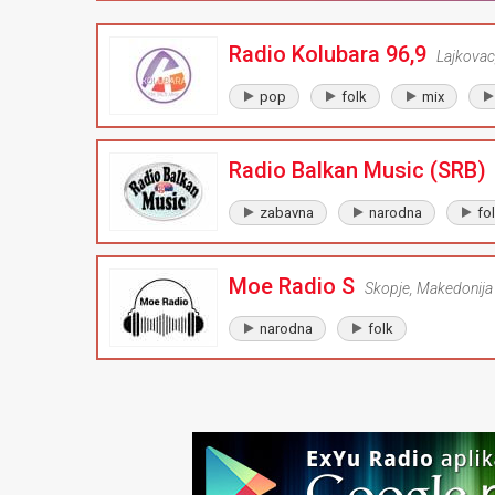
Radio Kolubara 96,9
Lajkovac
pop
folk
mix
Radio Balkan Music (SRB)
zabavna
narodna
fo
Moe Radio S
Skopje
,
Makedonija
narodna
folk