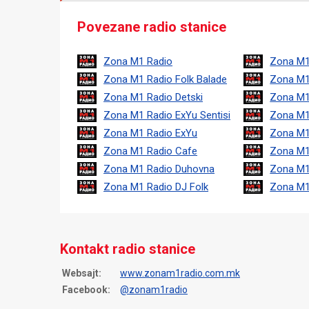
Povezane radio stanice
Zona M1 Radio
Zona M1
Zona M1 Radio Folk Balade
Zona M1
Zona M1 Radio Detski
Zona M1
Zona M1 Radio ExYu Sentisi
Zona M1
Zona M1 Radio ExYu
Zona M1
Zona M1 Radio Cafe
Zona M1
Zona M1 Radio Duhovna
Zona M1
Zona M1 Radio DJ Folk
Zona M1
Kontakt radio stanice
Websajt:
www.zonam1radio.com.mk
Facebook:
@zonam1radio