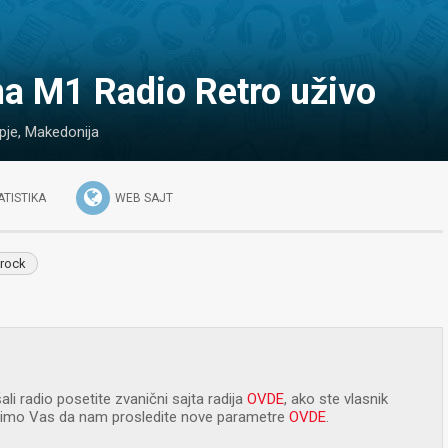
na M1 Radio Retro uživo
pje
,
Makedonija
ATISTIKA
WEB SAJT
rock
ali radio posetite zvanični sajta radija
OVDE
, ako ste vlasnik
olimo Vas da nam prosledite nove parametre
OVDE
.