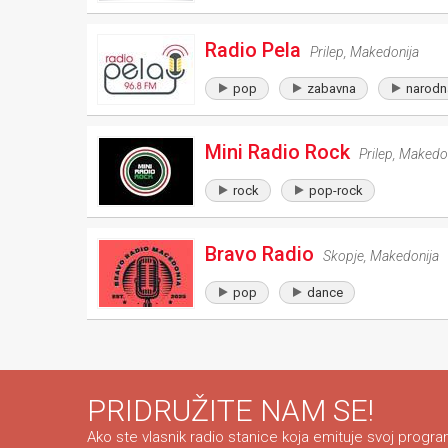
Radio Pela
Prilep
,
Makedonija
pop
zabavna
narodn
Mini Radio Rock
Prilep
,
Makedon
rock
pop-rock
Bravo Radio
Skopje
,
Makedonija
pop
dance
PRIDRUŽITE NAM SE!
Ako ste vlasnik radio stanice koja emituje svoj program