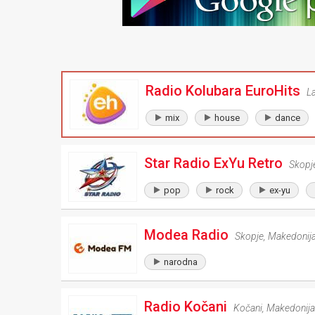
Radio Kolubara EuroHits
L
mix
house
dance
Star Radio ExYu Retro
Skopj
pop
rock
ex-yu
Modea Radio
Skopje
,
Makedonij
narodna
Radio Kočani
Kočani
,
Makedonija