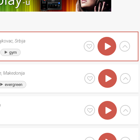
ajkovac
,
Srbija
gym
e
,
Makedonija
evergreen
a