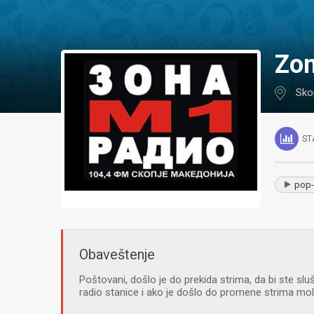
Zo
Sko
ST
pop-
Obaveštenje
Poštovani, došlo je do prekida strima, da bi ste sluš
radio stanice i ako je došlo do promene strima m