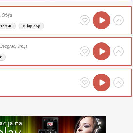
,
Srbija
top 40
hip-hop
Beograd
,
Srbija
lk