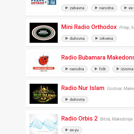
zabavna
narodna
ex-
Mini Radio Orthodox
Prilep
,
M
duhovna
crkvena
Radio Bubamara Makedonsk
narodna
folk
izvorna
Radio Nur Islam
Gostivar
,
Maked
duhovna
Radio Orbis 2
Bitola
,
Makedonija
ex-yu