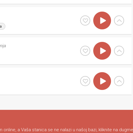
a
ija
 online, a Vaša stanica se ne nalazi u našoj bazi, kliknite na dugme