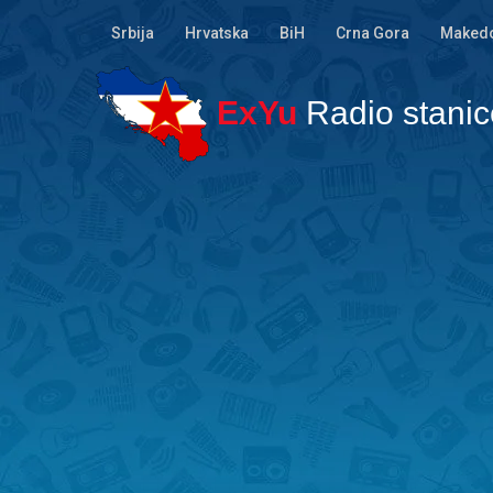
Srbija
Hrvatska
BiH
Crna Gora
Makedo
ExYu
Radio stanic