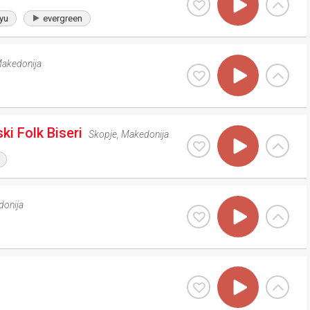
yu
evergreen
akedonija
i Folk Biseri
Skopje
,
Makedonija
onija