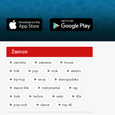
Žanrovi
narodna
zabavna
house
folk
pop
rock
electro
hip-hop
ex-yu
starogradska
dance 90s
instrumental
rap
funk
techno
vesti
90s
pop-rock
dance
top 40