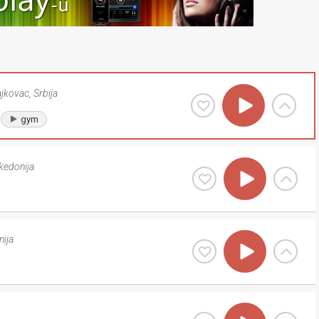
ajkovac
,
Srbija
gym
edonija
ija