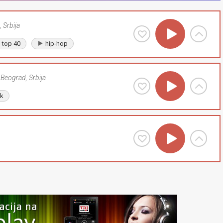
,
Srbija
top 40
hip-hop
Beograd
,
Srbija
lk