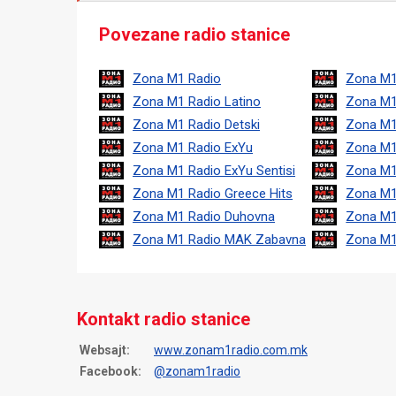
Povezane radio stanice
Zona M1 Radio
Zona M1
Zona M1 Radio Latino
Zona M1
Zona M1 Radio Detski
Zona M1
Zona M1 Radio ExYu
Zona M1
Zona M1 Radio ExYu Sentisi
Zona M1
Zona M1 Radio Greece Hits
Zona M1
Zona M1 Radio Duhovna
Zona M1
Zona M1 Radio MAK Zabavna
Zona M1
Kontakt radio stanice
Websajt:
www.zonam1radio.com.mk
Facebook:
@zonam1radio