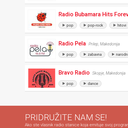
Radio Bubamara Hits Fore
pop
pop-rock
hitovi
Radio Pela
Prilep
,
Makedonija
pop
zabavna
narodn
Bravo Radio
Skopje
,
Makedonija
pop
dance
PRIDRUŽITE NAM SE!
Ako ste vlasnik radio stanice koja emituje svoj program