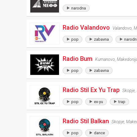
narodna
Radio Valandovo
Valandovo
,
M
pop
zabavna
narodn
Radio Bum
Kumanovo
,
Makedonij
pop
zabavna
Radio Stil Ex Yu Trap
Skopje
,
pop
ex-yu
trap
Radio Stil Balkan
Skopje
,
Maked
pop
dance