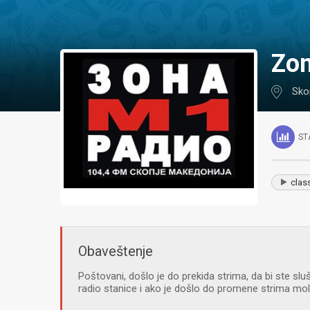
Zo
Sko
ST
clas
Obaveštenje
Poštovani, došlo je do prekida strima, da bi ste sluš
radio stanice i ako je došlo do promene strima m