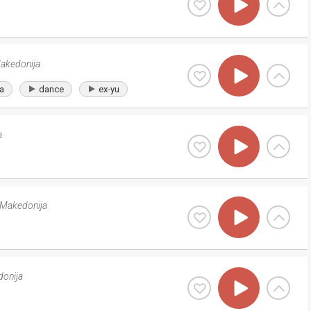
akedonija
a
dance
ex-yu
a
Makedonija
onija