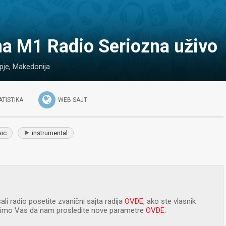
na M1 Radio Seriozna uživo
pje
,
Makedonija
ATISTIKA
WEB SAJT
sic
instrumental
ali radio posetite zvanični sajta radija
OVDE
, ako ste vlasnik
olimo Vas da nam prosledite nove parametre
OVDE
.