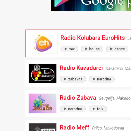
Radio Kolubara EuroHits
L
mix
house
dance
Radio Kavadarci
Kavadarci
,
Mak
zabavna
narodna
Radio Zabava
Gevgelija
,
Makedon
narodna
folk
Radio Meff
Prilep
,
Makedonija