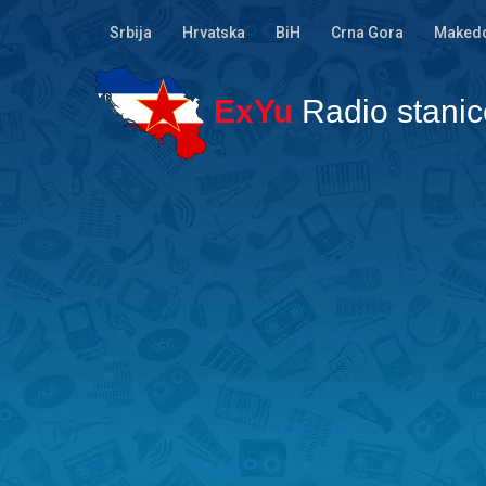
Srbija
Hrvatska
BiH
Crna Gora
Makedo
ExYu
Radio stanic