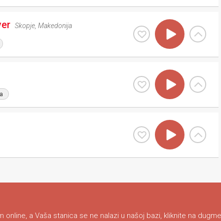
ver
Skopje
,
Makedonija
a
 online, a Vaša stanica se ne nalazi u našoj bazi, kliknite na dugme