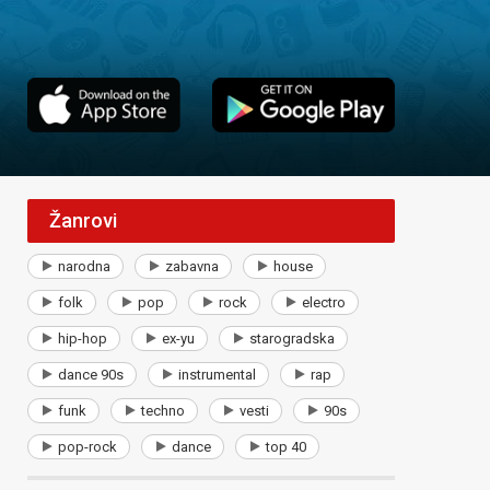
Žanrovi
narodna
zabavna
house
folk
pop
rock
electro
hip-hop
ex-yu
starogradska
dance 90s
instrumental
rap
funk
techno
vesti
90s
pop-rock
dance
top 40