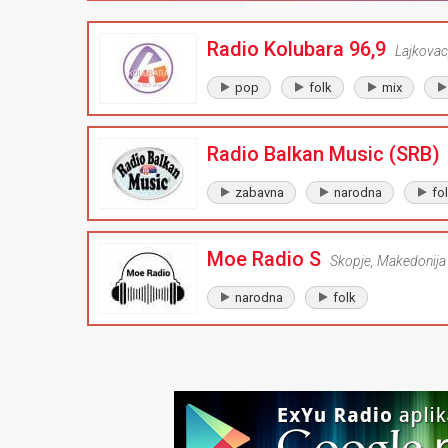
Radio Kolubara 96,9
Lajkovac
pop
folk
mix
Radio Balkan Music (SRB)
zabavna
narodna
fo
Moe Radio S
Skopje
,
Makedonija
narodna
folk