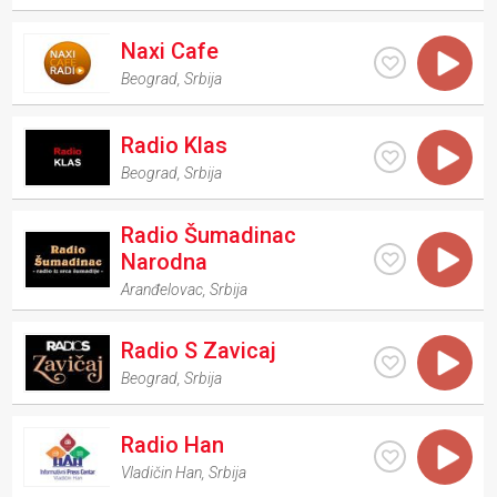
Naxi Cafe
Beograd
,
Srbija
Radio Klas
Beograd
,
Srbija
Radio Šumadinac
Narodna
Aranđelovac
,
Srbija
Radio S Zavicaj
Beograd
,
Srbija
Radio Han
Vladičin Han
,
Srbija