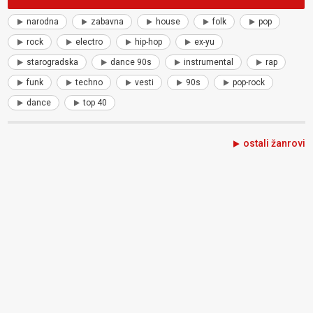
narodna
zabavna
house
folk
pop
rock
electro
hip-hop
ex-yu
starogradska
dance 90s
instrumental
rap
funk
techno
vesti
90s
pop-rock
dance
top 40
ostali žanrovi