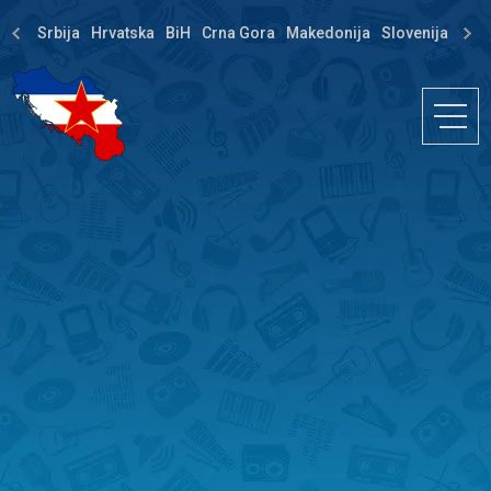
Srbija
Hrvatska
BiH
Crna Gora
Makedonija
Slovenija
Dija