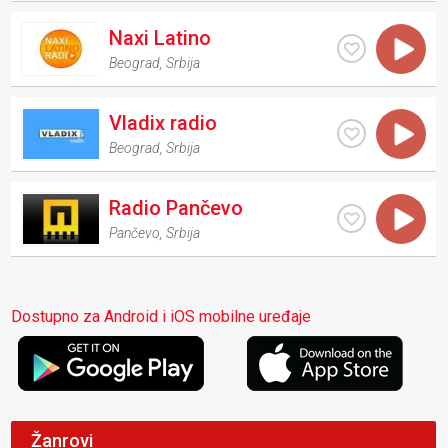
Naxi Latino
Beograd
,
Srbija
Vladix radio
Beograd
,
Srbija
Radio Pančevo
Pančevo
,
Srbija
Dostupno za Android i iOS mobilne uređaje
Žanrovi