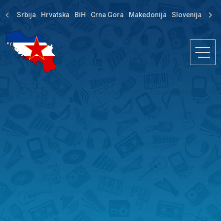
Srbija
Hrvatska
BiH
Crna Gora
Makedonija
Slovenija
Dija