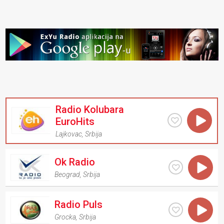
Radio Kolubara
EuroHits
Lajkovac
,
Srbija
Ok Radio
Beograd
,
Srbija
Radio Puls
Grocka
,
Srbija