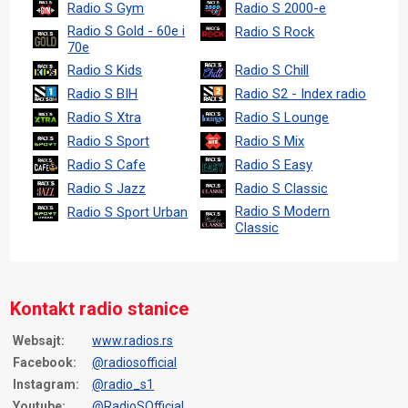
Radio S Gym
Radio S 2000-e
Radio S Gold - 60e i
Radio S Rock
70e
Radio S Kids
Radio S Chill
Radio S BIH
Radio S2 - Index radio
Radio S Xtra
Radio S Lounge
Radio S Sport
Radio S Mix
Radio S Cafe
Radio S Easy
Radio S Jazz
Radio S Classic
Radio S Modern
Radio S Sport Urban
Classic
Kontakt radio stanice
Websajt:
www.radios.rs
Facebook:
@radiosofficial
Instagram:
@radio_s1
Youtube:
@RadioSOfficial