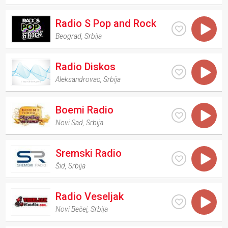
Radio S Pop and Rock
Beograd
,
Srbija
Radio Diskos
Aleksandrovac
,
Srbija
Boemi Radio
Novi Sad
,
Srbija
Sremski Radio
Šid
,
Srbija
Radio Veseljak
Novi Bečej
,
Srbija