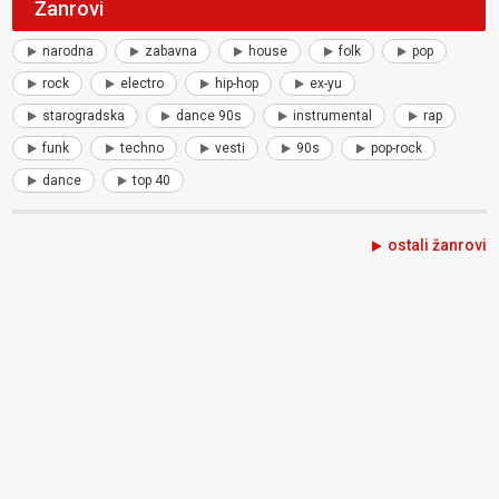
Žanrovi
narodna
zabavna
house
folk
pop
rock
electro
hip-hop
ex-yu
starogradska
dance 90s
instrumental
rap
funk
techno
vesti
90s
pop-rock
dance
top 40
ostali žanrovi