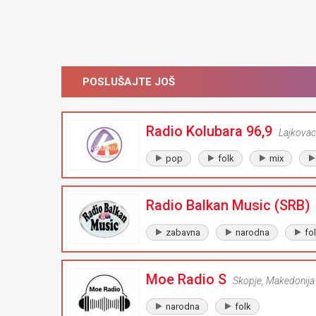
POSLUŠAJTE JOŠ
Radio Kolubara 96,9
Lajkovac
pop
folk
mix
Radio Balkan Music (SRB)
zabavna
narodna
fo
Moe Radio S
Skopje
,
Makedonija
narodna
folk