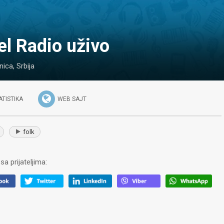
tel Radio uživo
nica
,
Srbija
ATISTIKA
WEB SAJT
folk
sa prijateljima: