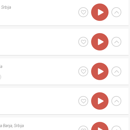
,
Srbija
ja
a Banja
,
Srbija