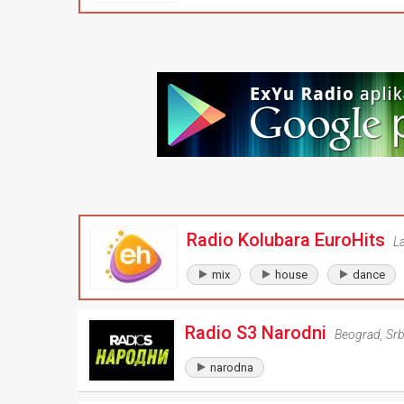
Radio Kolubara EuroHits
L
mix
house
dance
Radio S3 Narodni
Beograd
,
Srb
narodna