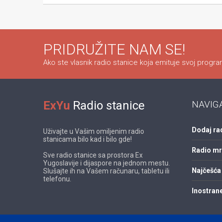
PRIDRUŽITE NAM SE!
Ako ste vlasnik radio stanice koja emituje svoj program
ExYu
Radio stanice
NAVIG
Dodaj ra
Uživajte u Vašim omiljenim radio
stanicama bilo kad i bilo gde!
Radio m
Sve radio stanice sa prostora Ex
Yugoslavije i dijaspore na jednom mestu.
Najčešća 
Slušajte ih na Vašem računaru, tabletu ili
telefonu.
Inostrane