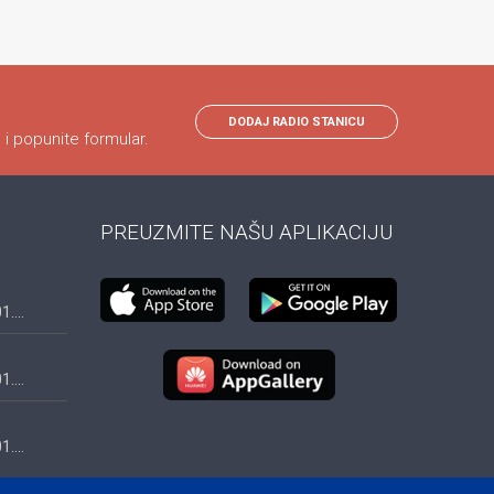
DODAJ RADIO STANICU
 i popunite formular.
PREUZMITE NAŠU APLIKACIJU
....
....
....