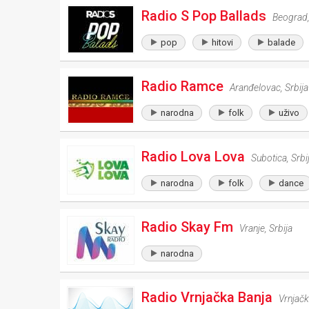
Radio S Pop Ballads
Beograd
pop
hitovi
balade
Radio Ramce
Aranđelovac
,
Srbija
narodna
folk
uživo
Radio Lova Lova
Subotica
,
Srbi
narodna
folk
dance
Radio Skay Fm
Vranje
,
Srbija
narodna
Radio Vrnjačka Banja
Vrnjačk