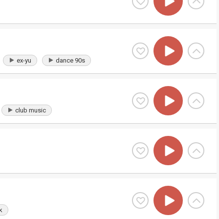
ex-yu
dance 90s
club music
k