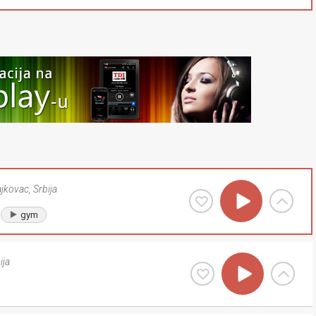
ajkovac
,
Srbija
gym
ija