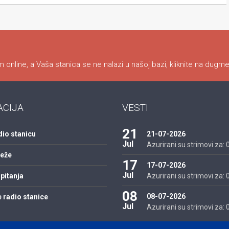
 online, a Vaša stanica se ne nalazi u našoj bazi, kliknite na dugme
ACIJA
VESTI
21
dio stanicu
21-07-2026
Jul
Azurirani su strimovi za: 01
reže
17
17-07-2026
Jul
pitanja
Azurirani su strimovi za: 01
08
08-07-2026
 radio stanice
Jul
Azurirani su strimovi za: 01