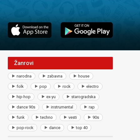
Žanrovi
narodna
zabavna
house
folk
pop
rock
electro
hip-hop
ex-yu
starogradska
dance 90s
instrumental
rap
funk
techno
vesti
90s
pop-rock
dance
top 40