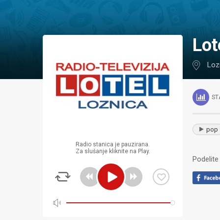
Lo
Loz
ST
pop
Radio stanica je pauzirana.
Za slušanje kliknite na Play.
Podelite 