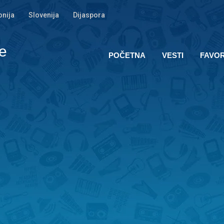
nija
Slovenija
Dijaspora
e
POČETNA
VESTI
FAVOR