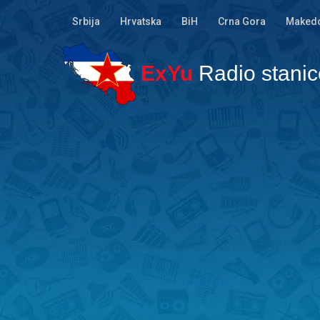
Srbija
Hrvatska
BiH
Crna Gora
Makedo
ExYu
Radio stanic