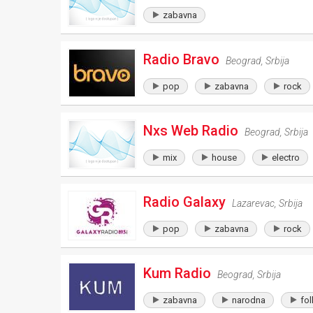
zabavna
Radio Bravo
Beograd
,
Srbija
pop
zabavna
rock
Nxs Web Radio
Beograd
,
Srbija
mix
house
electro
Radio Galaxy
Lazarevac
,
Srbija
pop
zabavna
rock
Kum Radio
Beograd
,
Srbija
zabavna
narodna
fol