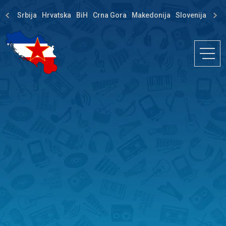
Srbija
Hrvatska
BiH
Crna Gora
Makedonija
Slovenija
Dija