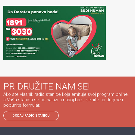
PRIDRUŽITE NAM SE!
Ako ste vlasnik radio stanice koja emituje svoj program online,
a Vaša stanica se ne nalazi u našoj bazi, kliknite na dugme i
popunite formular.
DODAJ RADIO STANICU