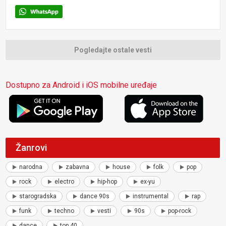
Pogledajte ostale vesti
Dostupno za Android i iOS mobilne uređaje
Žanrovi
narodna
zabavna
house
folk
pop
rock
electro
hip-hop
ex-yu
starogradska
dance 90s
instrumental
rap
funk
techno
vesti
90s
pop-rock
dance
top 40