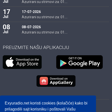
Jul
Azurirani su strimovi za: 01....
17
17-07-2026
Jul
Azurirani su strimovi za: 01....
08
08-07-2026
Jul
Azurirani su strimovi za: 01....
PREUZMITE NAŠU APLIKACIJU
Exyuradio.net koristi cookies (kolačiće) kako bi
© 2012 - 2026! exyuradio.net -
Politika privatnosti
-
prilagodili sajt korisniku i poštovali Vašu
created by IMS.RS