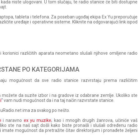
kada niste ulogovani. U tom slučaju, te radio stanice će biti dostupne
ajt.
ptopa, tableta i telefona. Za poseban ugođaj ekipa Ex Yu preporučuje
zličite uređaje i operativne sisteme. Kliknite na odgovarajući link ispod
korisnici različitih aparata neometano slušali njihove omiljene radio
RSTANE PO KATEGORIJAMA
maju mogućnost da sve radio stanice razvrstaju prema različitim
možete da suzite izbor i na gradove iz odabrane zemlje. Ukoliko ste
i
“ vam nudi mogućnost da i na taj način razvrstate stanice.
xYuRadio.net ima za svakog po nešto.
e
i naravno
ex yu muzike
, kao i mnogih drugih žanrova, učiniće vaš
o ste na naš sajt došli kako biste pronašli i slušali određenu radio
 imate mogućnost da pretražite čitav direktorijum i pronađete željeni