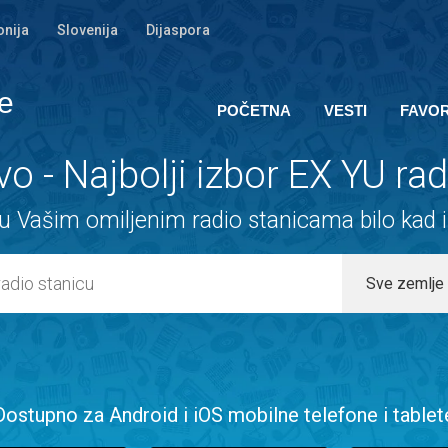
nija
Slovenija
Dijaspora
e
POČETNA
VESTI
FAVOR
o - Najbolji izbor EX YU rad
 u Vašim omiljenim radio stanicama bilo kad i 
Dostupno za Android i iOS mobilne telefone i tablet