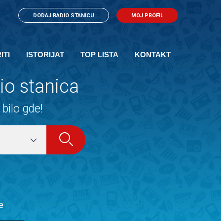
DODAJ RADIO STANICU
MOJ PROFIL
ITI
ISTORIJAT
TOP LISTA
KONTAKT
io stanica
bilo gde!
e