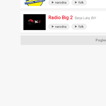
narodna
folk
Radio Big 2
Banja Luka
,
BiH
narodna
folk
Pogled