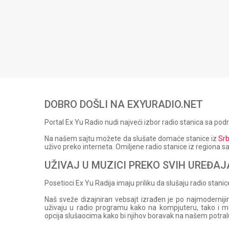
DOBRO DOŠLI NA EXYURADIO.NET
Portal Ex Yu Radio nudi najveći izbor radio stanica sa podr
Na našem sajtu možete da slušate domaće stanice iz
Srb
uživo preko interneta. Omiljene radio stanice iz region
UŽIVAJ U MUZICI PREKO SVIH UREĐAJ
Posetioci Ex Yu Radija imaju priliku da slušaju radio stanice
Naš sveže dizajniran vebsajt izrađen je po najmoderni
uživaju u radio programu kako na kompjuteru, tako i 
opcija slušaocima kako bi njihov boravak na našem potral