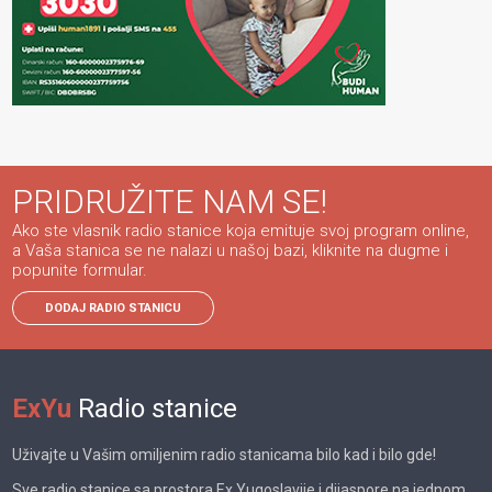
PRIDRUŽITE NAM SE!
Ako ste vlasnik radio stanice koja emituje svoj program online,
a Vaša stanica se ne nalazi u našoj bazi, kliknite na dugme i
popunite formular.
DODAJ RADIO STANICU
ExYu
Radio stanice
Uživajte u Vašim omiljenim radio stanicama bilo kad i bilo gde!
Sve radio stanice sa prostora Ex Yugoslavije i dijaspore na jednom