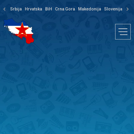
Srbija
Hrvatska
BiH
Crna Gora
Makedonija
Slovenija
Dija