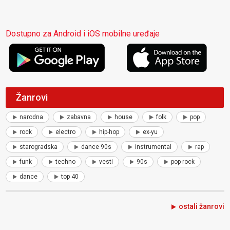
Dostupno za Android i iOS mobilne uređaje
Žanrovi
narodna
zabavna
house
folk
pop
rock
electro
hip-hop
ex-yu
starogradska
dance 90s
instrumental
rap
funk
techno
vesti
90s
pop-rock
dance
top 40
ostali žanrovi