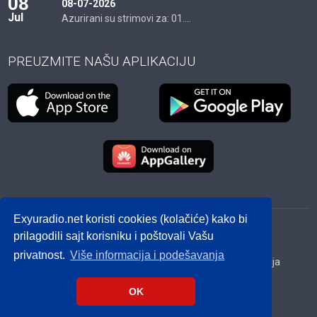
08
08-07-2026
Jul
Azurirani su strimovi za: 01....
PREUZMITE NAŠU APLIKACIJU
Exyuradio.net koristi cookies (kolačiće) kako bi
© 2012 - 2026! exyuradio.net -
Politika privatnosti
-
prilagodili sajt korisniku i poštovali Vašu
created by IMS.RS
privatnost.
Više informacija i podešavanja
Srbija
Hrvatska
BiH
Crna Gora
Makedonija
Slovenija
Dijaspora
OK