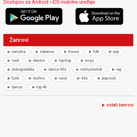
Dostupno za Android i iOS mobilne uređaje
Žanrovi
narodna
zabavna
house
folk
pop
rock
electro
hip-hop
ex-yu
starogradska
dance 90s
instrumental
rap
funk
techno
vesti
90s
pop-rock
dance
top 40
ostali žanrovi