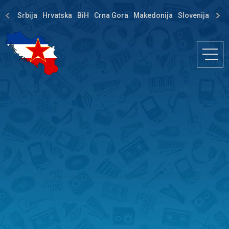
Srbija
Hrvatska
BiH
Crna Gora
Makedonija
Slovenija
Dija