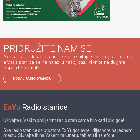
PRIDRUŽITE NAM SE!
Ako ste vlasnik radio stanice koja emituje svoj program online,
a Vaša stanica se ne nalazi u našoj bazi, kliknite na dugme i
popunite formular.
DODAJ RADIO STANICU
ExYu
Radio stanice
Uživajte u Vašim omiljenim radio stanicama bilo kad i bilo gde!
Sve radio stanice sa prostora Ex Yugoslavije i dijaspore na jednom
mestu. Slušajte ih na Vašem računaru, tabletu ili telefonu.