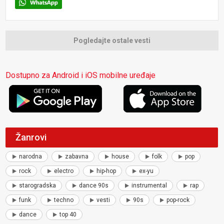
Pogledajte ostale vesti
Dostupno za Android i iOS mobilne uređaje
Žanrovi
narodna
zabavna
house
folk
pop
rock
electro
hip-hop
ex-yu
starogradska
dance 90s
instrumental
rap
funk
techno
vesti
90s
pop-rock
dance
top 40