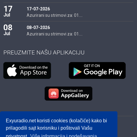
17
17-07-2026
Jul
Azurirani su strimovi za: 01....
08
08-07-2026
Jul
Azurirani su strimovi za: 01....
PREUZMITE NAŠU APLIKACIJU
Exyuradio.net koristi cookies (kolačiće) kako bi
© 2012 - 2026! exyuradio.net -
Politika privatnosti
-
prilagodili sajt korisniku i poštovali Vašu
created by IMS.RS
privatnost.
Više informacija i podešavanja