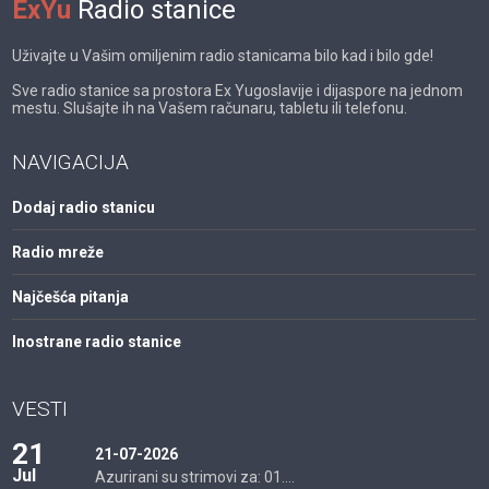
ExYu
Radio stanice
Uživajte u Vašim omiljenim radio stanicama bilo kad i bilo gde!
Sve radio stanice sa prostora Ex Yugoslavije i dijaspore na jednom
mestu. Slušajte ih na Vašem računaru, tabletu ili telefonu.
NAVIGACIJA
Dodaj radio stanicu
Radio mreže
Najčešća pitanja
Inostrane radio stanice
VESTI
21
21-07-2026
Jul
Azurirani su strimovi za: 01....