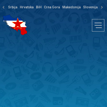
Srbija
Hrvatska
BiH
Crna Gora
Makedonija
Slovenija
Dija