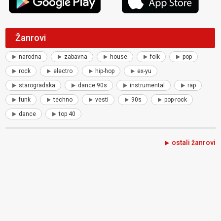
Žanrovi
narodna
zabavna
house
folk
pop
rock
electro
hip-hop
ex-yu
starogradska
dance 90s
instrumental
rap
funk
techno
vesti
90s
pop-rock
dance
top 40
ostali žanrovi