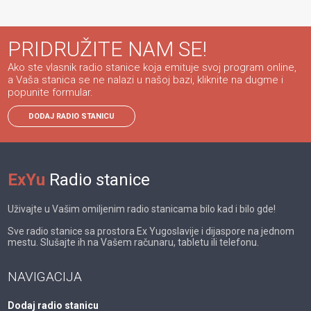
PRIDRUŽITE NAM SE!
Ako ste vlasnik radio stanice koja emituje svoj program online,
a Vaša stanica se ne nalazi u našoj bazi, kliknite na dugme i
popunite formular.
DODAJ RADIO STANICU
ExYu
Radio stanice
Uživajte u Vašim omiljenim radio stanicama bilo kad i bilo gde!
Sve radio stanice sa prostora Ex Yugoslavije i dijaspore na jednom
mestu. Slušajte ih na Vašem računaru, tabletu ili telefonu.
NAVIGACIJA
Dodaj radio stanicu