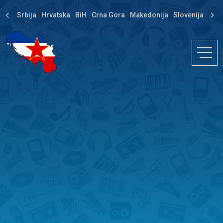
Srbija
Hrvatska
BiH
Crna Gora
Makedonija
Slovenija
Dija