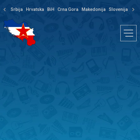
Srbija
Hrvatska
BiH
Crna Gora
Makedonija
Slovenija
Dija