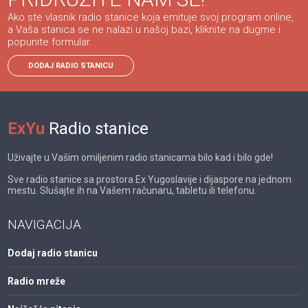
Ako ste vlasnik radio stanice koja emituje svoj program online,
a Vaša stanica se ne nalazi u našoj bazi, kliknite na dugme i
popunite formular.
DODAJ RADIO STANICU
ExYu
Radio stanice
Uživajte u Vašim omiljenim radio stanicama bilo kad i bilo gde!
Sve radio stanice sa prostora Ex Yugoslavije i dijaspore na jednom
mestu. Slušajte ih na Vašem računaru, tabletu ili telefonu.
NAVIGACIJA
Dodaj radio stanicu
Radio mreže