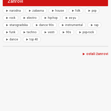
Žanrovi
narodna
zabavna
house
folk
pop
rock
electro
hip-hop
ex-yu
starogradska
dance 90s
instrumental
rap
funk
techno
vesti
90s
pop-rock
dance
top 40
ostali žanrovi