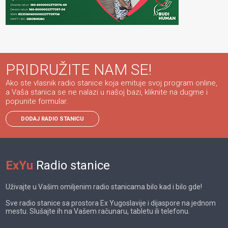
PRIDRUŽITE NAM SE!
Ako ste vlasnik radio stanice koja emituje svoj program online,
a Vaša stanica se ne nalazi u našoj bazi, kliknite na dugme i
popunite formular.
DODAJ RADIO STANICU
ExYu
Radio stanice
Uživajte u Vašim omiljenim radio stanicama bilo kad i bilo gde!
Sve radio stanice sa prostora Ex Yugoslavije i dijaspore na jednom
mestu. Slušajte ih na Vašem računaru, tabletu ili telefonu.