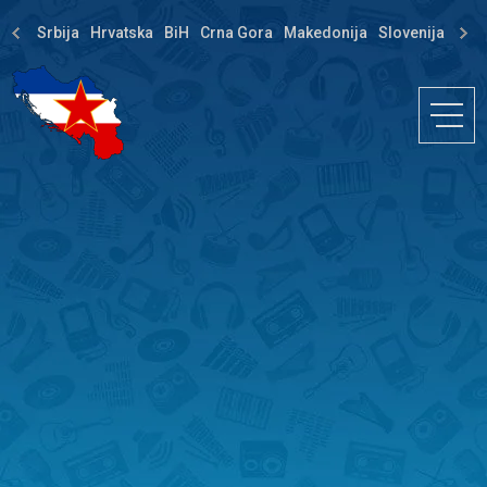
Srbija
Hrvatska
BiH
Crna Gora
Makedonija
Slovenija
Dija