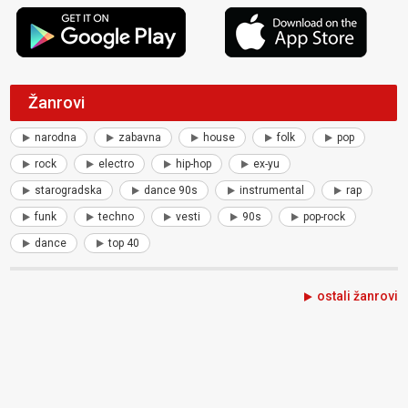
Žanrovi
narodna
zabavna
house
folk
pop
rock
electro
hip-hop
ex-yu
starogradska
dance 90s
instrumental
rap
funk
techno
vesti
90s
pop-rock
dance
top 40
ostali žanrovi