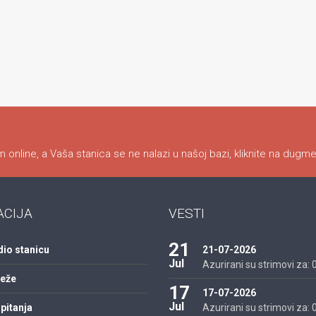
 online, a Vaša stanica se ne nalazi u našoj bazi, kliknite na dugme
ACIJA
VESTI
21
dio stanicu
21-07-2026
Jul
Azurirani su strimovi za: 01
reže
17
17-07-2026
Jul
pitanja
Azurirani su strimovi za: 01