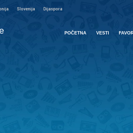
nija
Slovenija
Dijaspora
e
POČETNA
VESTI
FAVOR