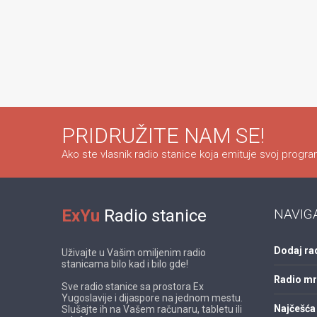
PRIDRUŽITE NAM SE!
Ako ste vlasnik radio stanice koja emituje svoj program
ExYu
Radio stanice
NAVIG
Dodaj ra
Uživajte u Vašim omiljenim radio
stanicama bilo kad i bilo gde!
Radio m
Sve radio stanice sa prostora Ex
Yugoslavije i dijaspore na jednom mestu.
Najčešća 
Slušajte ih na Vašem računaru, tabletu ili