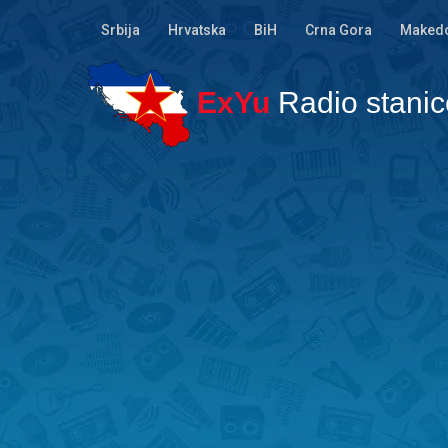
Srbija
Hrvatska
BiH
Crna Gora
Makedo
ExYu
Radio stanic