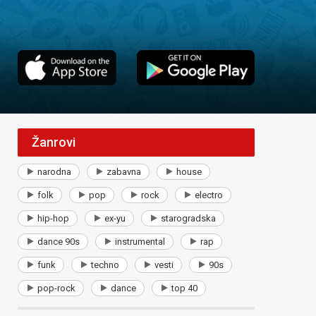
Žanrovi
narodna
zabavna
house
folk
pop
rock
electro
hip-hop
ex-yu
starogradska
dance 90s
instrumental
rap
funk
techno
vesti
90s
pop-rock
dance
top 40