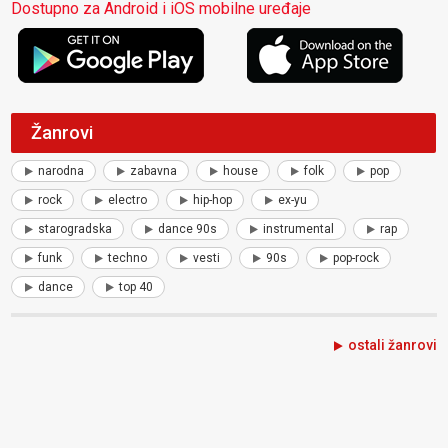
Dostupno za Android i iOS mobilne uređaje
Žanrovi
narodna
zabavna
house
folk
pop
rock
electro
hip-hop
ex-yu
starogradska
dance 90s
instrumental
rap
funk
techno
vesti
90s
pop-rock
dance
top 40
ostali žanrovi