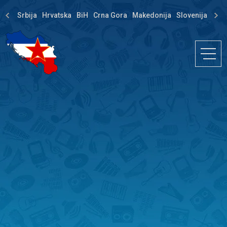
Srbija
Hrvatska
BiH
Crna Gora
Makedonija
Slovenija
Dija