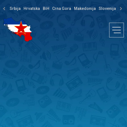
Srbija
Hrvatska
BiH
Crna Gora
Makedonija
Slovenija
Dija