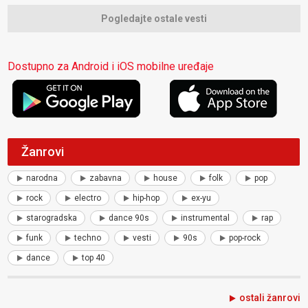
Pogledajte ostale vesti
Dostupno za Android i iOS mobilne uređaje
Žanrovi
narodna
zabavna
house
folk
pop
rock
electro
hip-hop
ex-yu
starogradska
dance 90s
instrumental
rap
funk
techno
vesti
90s
pop-rock
dance
top 40
ostali žanrovi