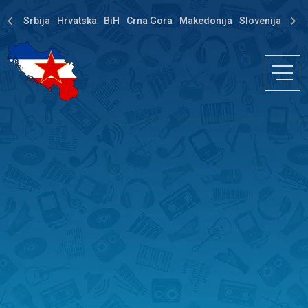
Srbija
Hrvatska
BiH
Crna Gora
Makedonija
Slovenija
Dija