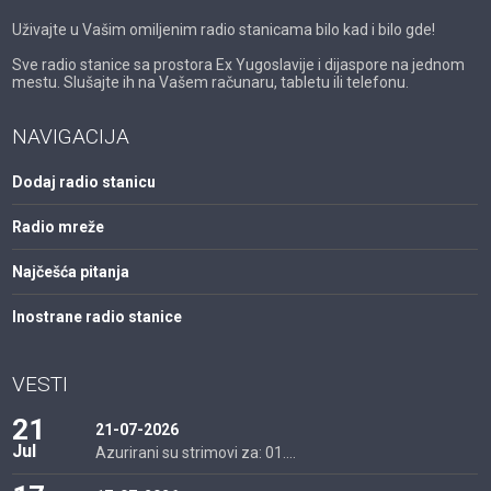
Uživajte u Vašim omiljenim radio stanicama bilo kad i bilo gde!
Sve radio stanice sa prostora Ex Yugoslavije i dijaspore na jednom
mestu. Slušajte ih na Vašem računaru, tabletu ili telefonu.
NAVIGACIJA
Dodaj radio stanicu
Radio mreže
Najčešća pitanja
Inostrane radio stanice
VESTI
21
21-07-2026
Jul
Azurirani su strimovi za: 01....