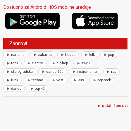
Dostupno za Android i iOS mobilne uređaje
Žanrovi
narodna
zabavna
house
folk
pop
rock
electro
hip-hop
ex-yu
starogradska
dance 90s
instrumental
rap
funk
techno
vesti
90s
pop-rock
dance
top 40
ostali žanrovi