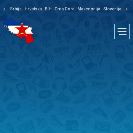
Srbija
Hrvatska
BiH
Crna Gora
Makedonija
Slovenija
Dija