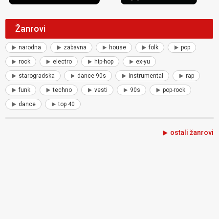
Žanrovi
narodna
zabavna
house
folk
pop
rock
electro
hip-hop
ex-yu
starogradska
dance 90s
instrumental
rap
funk
techno
vesti
90s
pop-rock
dance
top 40
ostali žanrovi