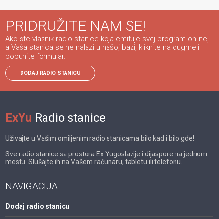
PRIDRUŽITE NAM SE!
Ako ste vlasnik radio stanice koja emituje svoj program online,
a Vaša stanica se ne nalazi u našoj bazi, kliknite na dugme i
popunite formular.
DODAJ RADIO STANICU
ExYu
Radio stanice
Uživajte u Vašim omiljenim radio stanicama bilo kad i bilo gde!
Sve radio stanice sa prostora Ex Yugoslavije i dijaspore na jednom
mestu. Slušajte ih na Vašem računaru, tabletu ili telefonu.
NAVIGACIJA
Dodaj radio stanicu