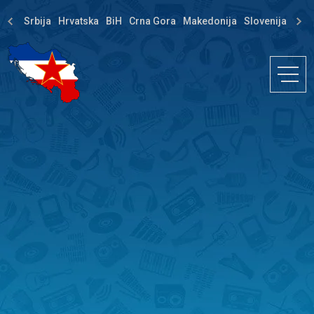
Srbija
Hrvatska
BiH
Crna Gora
Makedonija
Slovenija
Dija