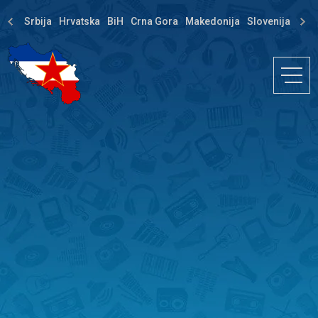
Srbija
Hrvatska
BiH
Crna Gora
Makedonija
Slovenija
Dija