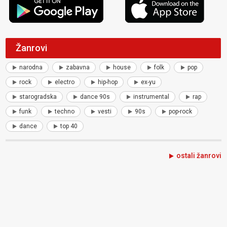
Žanrovi
narodna
zabavna
house
folk
pop
rock
electro
hip-hop
ex-yu
starogradska
dance 90s
instrumental
rap
funk
techno
vesti
90s
pop-rock
dance
top 40
ostali žanrovi