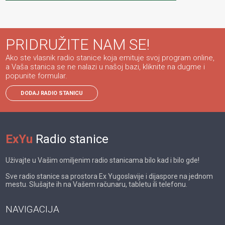
PRIDRUŽITE NAM SE!
Ako ste vlasnik radio stanice koja emituje svoj program online,
a Vaša stanica se ne nalazi u našoj bazi, kliknite na dugme i
popunite formular.
DODAJ RADIO STANICU
ExYu
Radio stanice
Uživajte u Vašim omiljenim radio stanicama bilo kad i bilo gde!
Sve radio stanice sa prostora Ex Yugoslavije i dijaspore na jednom
mestu. Slušajte ih na Vašem računaru, tabletu ili telefonu.
NAVIGACIJA