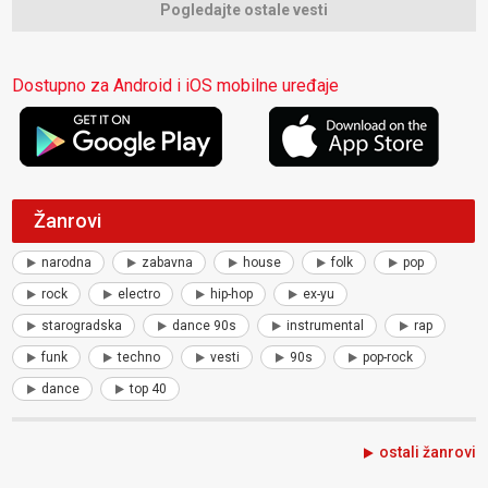
Pogledajte ostale vesti
Dostupno za Android i iOS mobilne uređaje
Žanrovi
narodna
zabavna
house
folk
pop
rock
electro
hip-hop
ex-yu
starogradska
dance 90s
instrumental
rap
funk
techno
vesti
90s
pop-rock
dance
top 40
ostali žanrovi