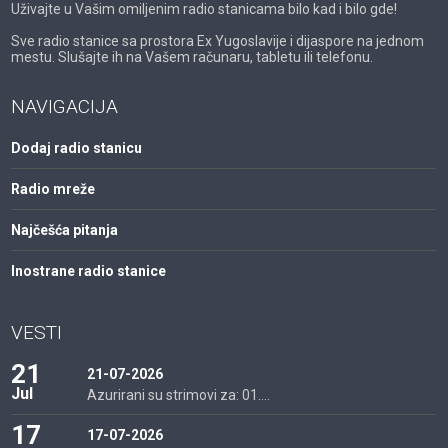
Uživajte u Vašim omiljenim radio stanicama bilo kad i bilo gde!
Sve radio stanice sa prostora Ex Yugoslavije i dijaspore na jednom
mestu. Slušajte ih na Vašem računaru, tabletu ili telefonu.
NAVIGACIJA
Dodaj radio stanicu
Radio mreže
Najčešća pitanja
Inostrane radio stanice
VESTI
21
21-07-2026
Jul
Azurirani su strimovi za: 01....
17
17-07-2026