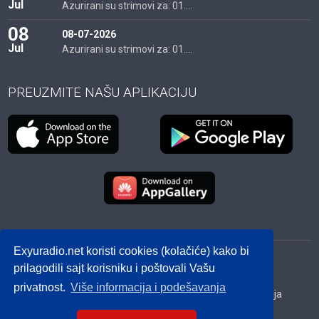
Jul
Azurirani su strimovi za: 01....
08
08-07-2026
Jul
Azurirani su strimovi za: 01....
PREUZMITE NAŠU APLIKACIJU
Exyuradio.net koristi cookies (kolačiće) kako bi
© 2012 - 2026! exyuradio.net -
Politika privatnosti
-
prilagodili sajt korisniku i poštovali Vašu
created by IMS.RS
privatnost.
Više informacija i podešavanja
Srbija
Hrvatska
BiH
Crna Gora
Makedonija
Slovenija
Dijaspora