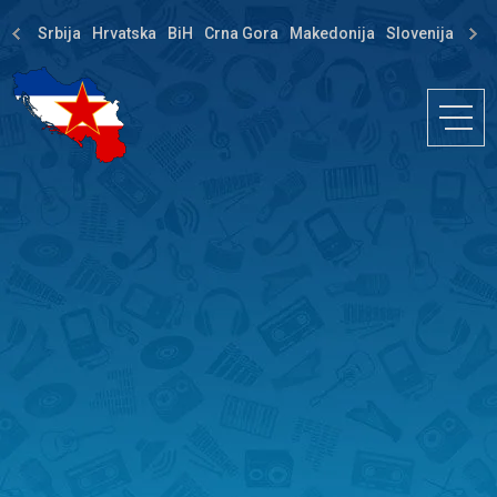
Srbija
Hrvatska
BiH
Crna Gora
Makedonija
Slovenija
Dija