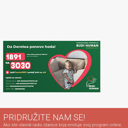
PRIDRUŽITE NAM SE!
Ako ste vlasnik radio stanice koja emituje svoj program online,