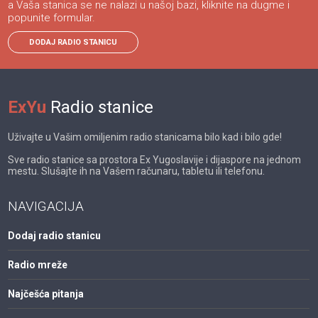
a Vaša stanica se ne nalazi u našoj bazi, kliknite na dugme i
popunite formular.
DODAJ RADIO STANICU
ExYu
Radio stanice
Uživajte u Vašim omiljenim radio stanicama bilo kad i bilo gde!
Sve radio stanice sa prostora Ex Yugoslavije i dijaspore na jednom
mestu. Slušajte ih na Vašem računaru, tabletu ili telefonu.
NAVIGACIJA
Dodaj radio stanicu
Radio mreže
Najčešća pitanja