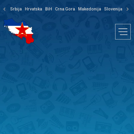
Srbija
Hrvatska
BiH
Crna Gora
Makedonija
Slovenija
Dija