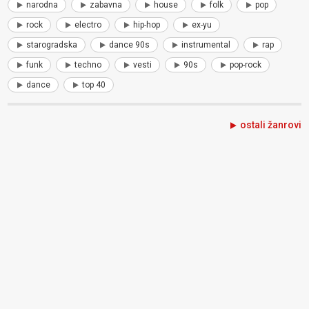
narodna
zabavna
house
folk
pop
rock
electro
hip-hop
ex-yu
starogradska
dance 90s
instrumental
rap
funk
techno
vesti
90s
pop-rock
dance
top 40
ostali žanrovi