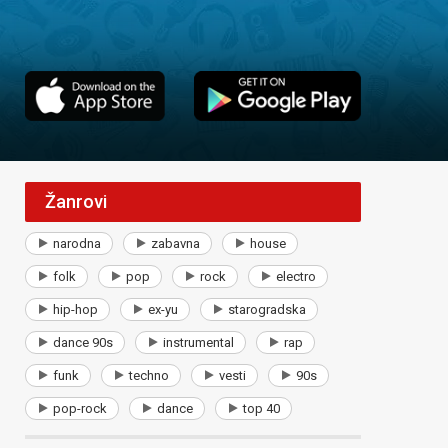
Žanrovi
narodna
zabavna
house
folk
pop
rock
electro
hip-hop
ex-yu
starogradska
dance 90s
instrumental
rap
funk
techno
vesti
90s
pop-rock
dance
top 40