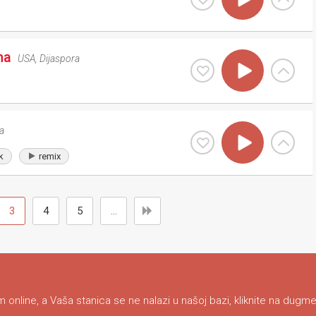
na
USA
,
Dijaspora
a
k
remix
3
4
5
...
 online, a Vaša stanica se ne nalazi u našoj bazi, kliknite na dugme