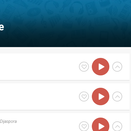
e
Dijaspora