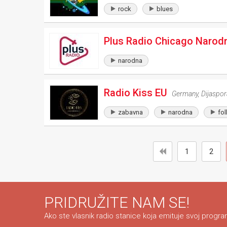
rock
blues
Plus Radio Chicago Narod
narodna
Radio Kiss EU
Germany
,
Dijaspor
zabavna
narodna
fol
1
2
PRIDRUŽITE NAM SE!
Ako ste vlasnik radio stanice koja emituje svoj program