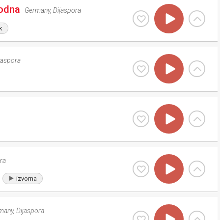
rodna
Germany
,
Dijaspora
k
jaspora
ra
izvorna
many
,
Dijaspora