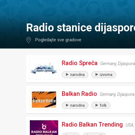
Radio stanice dijaspor
Pogledajte sve gradove
Radio Spreča
Germany
,
Dijaspora
narodna
izvorna
Balkan Radio
Germany
,
Dijaspora
narodna
folk
Radio Balkan Trending
USA
,