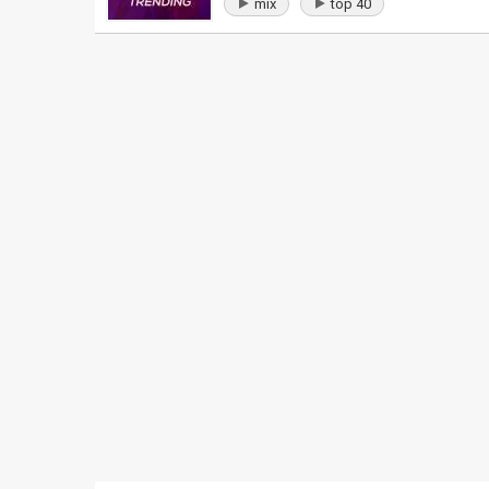
mix
top 40