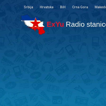
Srbija
Hrvatska
BiH
Crna Gora
Makedo
ExYu
Radio stanic