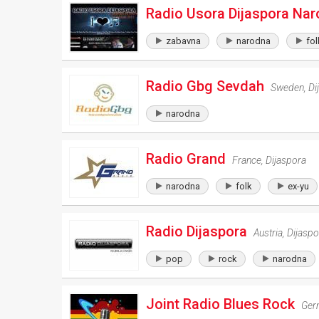
Radio Usora Dijaspora Na
zabavna
narodna
fol
Radio Gbg Sevdah
Sweden
,
Di
narodna
Radio Grand
France
,
Dijaspora
narodna
folk
ex-yu
Radio Dijaspora
Austria
,
Dijaspo
pop
rock
narodna
Joint Radio Blues Rock
Ger