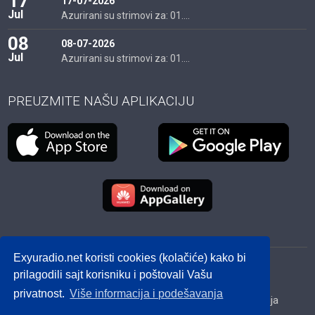
17
17-07-2026
Jul
Azurirani su strimovi za: 01....
08
08-07-2026
Jul
Azurirani su strimovi za: 01....
PREUZMITE NAŠU APLIKACIJU
Exyuradio.net koristi cookies (kolačiće) kako bi
© 2012 - 2026! exyuradio.net -
Politika privatnosti
-
prilagodili sajt korisniku i poštovali Vašu
created by IMS.RS
privatnost.
Više informacija i podešavanja
Srbija
Hrvatska
BiH
Crna Gora
Makedonija
Slovenija
Dijaspora