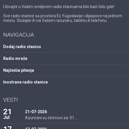
Uživajte u Vašim omiljenim radio stanicama bilo kad i bilo gde!
Sve radio stanice sa prostora Ex Yugoslavije i dijaspore na jednom
mestu. Slušajte ih na Vašem računaru, tabletu ili telefonu.
NAVIGACIJA
Dodaj radio stanicu
Radio mreže
Najčešća pitanja
Inostrane radio stanice
VESTI
21
21-07-2026
Jul
Azurirani su strimovi za: 01....