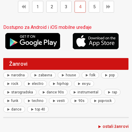
1
2
3
4
5
Dostupno za Android i iOS mobilne uređaje
Žanrovi
narodna
zabavna
house
folk
pop
rock
electro
hip-hop
ex-yu
starogradska
dance 90s
instrumental
rap
funk
techno
vesti
90s
pop-rock
dance
top 40
ostali žanrovi