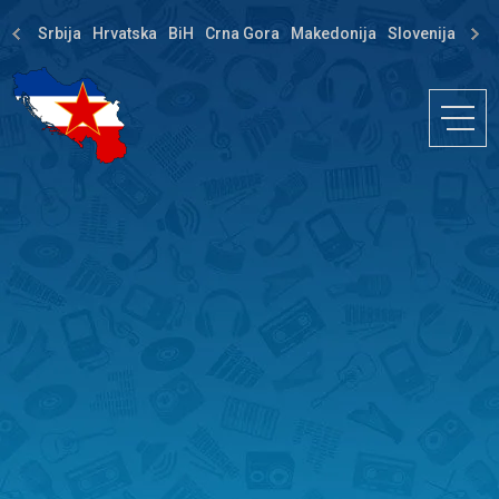
Srbija
Hrvatska
BiH
Crna Gora
Makedonija
Slovenija
Dija