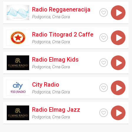
Radio Reggaeneracija
Podgorica
,
Crna Gora
Radio Titograd 2 Caffe
Podgorica
,
Crna Gora
Radio Elmag Kids
Podgorica
,
Crna Gora
City Radio
Podgorica
,
Crna Gora
Radio Elmag Jazz
Podgorica
,
Crna Gora