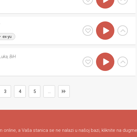
H
ex-yu
Luka
,
BiH
3
4
5
...
 online, a Vaša stanica se ne nalazi u našoj bazi, kliknite na dugme