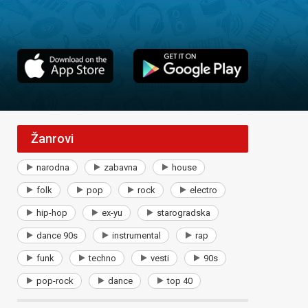
Žanrovi
narodna
zabavna
house
folk
pop
rock
electro
hip-hop
ex-yu
starogradska
dance 90s
instrumental
rap
funk
techno
vesti
90s
pop-rock
dance
top 40