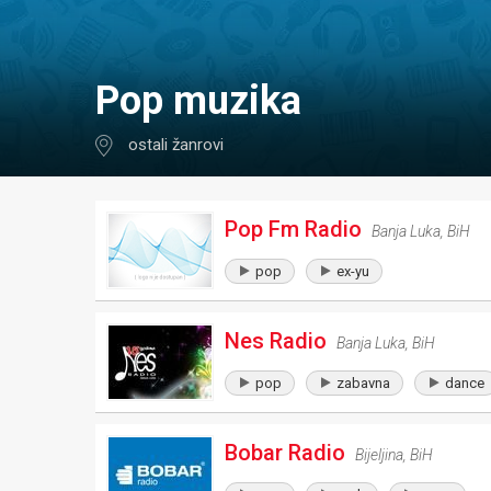
pop muzika
ostali žanrovi
Pop Fm Radio
Banja Luka
,
BiH
pop
ex-yu
Nes Radio
Banja Luka
,
BiH
pop
zabavna
dance
Bobar Radio
Bijeljina
,
BiH