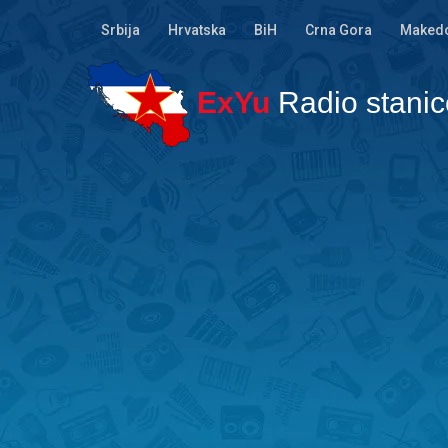
Srbija
Hrvatska
BiH
Crna Gora
Makedo
ExYu
Radio stanic