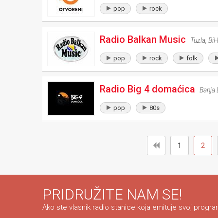
pop
rock
Radio Balkan Music
Tuzla
,
Bi
pop
rock
folk
Radio Big 4 domaćica
Banja 
pop
80s
1
2
PRIDRUŽITE NAM SE!
Ako ste vlasnik radio stanice koja emituje svoj program