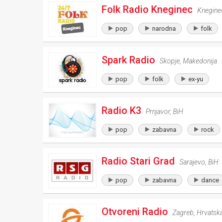
Folk Radio Kneginec
Knegine
pop
narodna
folk
Spark Radio
Skopje
,
Makedonija
pop
folk
ex-yu
Radio K3
Prnjavor
,
BiH
pop
zabavna
rock
Radio Stari Grad
Sarajevo
,
BiH
pop
zabavna
dance
Otvoreni Radio
Zagreb
,
Hrvatsk