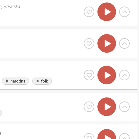
c
,
Hrvatska
narodna
folk
a