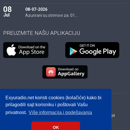
08
08-07-2026
Jul
Azurirani su strimovi za: 01....
PREUZMITE NAŠU APLIKACIJU
Exyuradio.net koristi cookies (kolačiće) kako bi
© 2012 - 2026! exyuradio.net -
Politika privatnosti
-
prilagodili sajt korisniku i poštovali Vašu
created by IMS.RS
privatnost.
Više informacija i podešavanja
Srbija
Hrvatska
BiH
Crna Gora
Makedonija
Slovenija
Dijaspora
OK