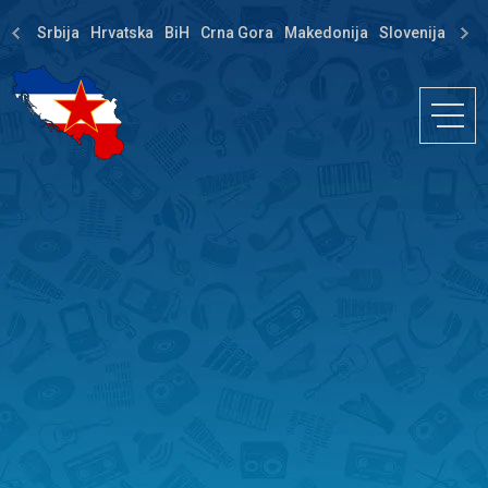
Srbija
Hrvatska
BiH
Crna Gora
Makedonija
Slovenija
Dija