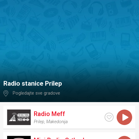
Radio stanice Prilep
Pogledajte sve gradove
Radio Meff
Prilep
,
Makedonija