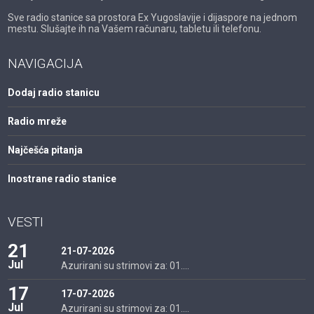
Sve radio stanice sa prostora Ex Yugoslavije i dijaspore na jednom
mestu. Slušajte ih na Vašem računaru, tabletu ili telefonu.
NAVIGACIJA
Dodaj radio stanicu
Radio mreže
Najčešća pitanja
Inostrane radio stanice
VESTI
21
21-07-2026
Jul
Azurirani su strimovi za: 01....
17
17-07-2026
Jul
Azurirani su strimovi za: 01....