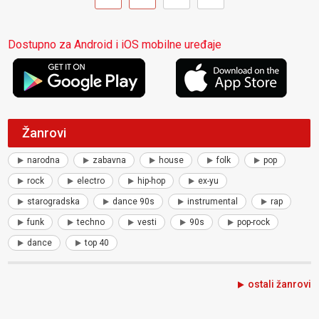
Dostupno za Android i iOS mobilne uređaje
Žanrovi
narodna
zabavna
house
folk
pop
rock
electro
hip-hop
ex-yu
starogradska
dance 90s
instrumental
rap
funk
techno
vesti
90s
pop-rock
dance
top 40
ostali žanrovi