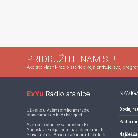
PRIDRUŽITE NAM SE!
Ako ste vlasnik radio stanice koja emituje svoj program
ExYu
Radio stanice
NAVIG
Dodaj ra
Uživajte u Vašim omiljenim radio
stanicama bilo kad i bilo gde!
Radio m
Sve radio stanice sa prostora Ex
Yugoslavije i dijaspore na jednom mestu.
Najčešća 
Slušajte ih na Vašem računaru, tabletu ili