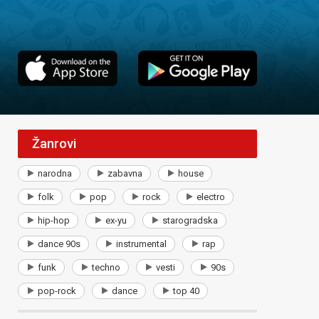
Žanrovi
narodna
zabavna
house
folk
pop
rock
electro
hip-hop
ex-yu
starogradska
dance 90s
instrumental
rap
funk
techno
vesti
90s
pop-rock
dance
top 40