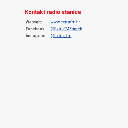
Kontakt radio stanice
Websajt:
www.extrafm.hr
Facebook:
@ExtraFMZagreb
Instagram:
@extra_fm