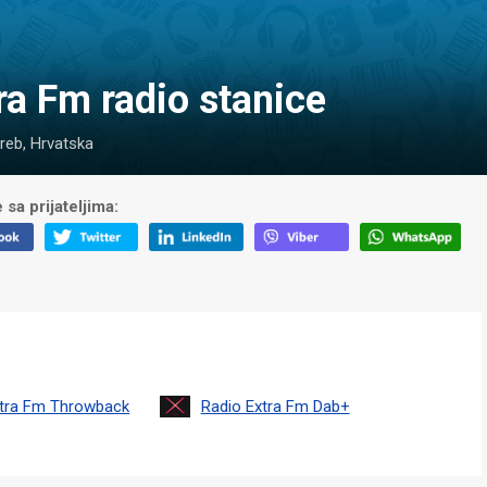
tra Fm radio stanice
reb, Hrvatska
 sa prijateljima:
xtra Fm Throwback
Radio Extra Fm Dab+