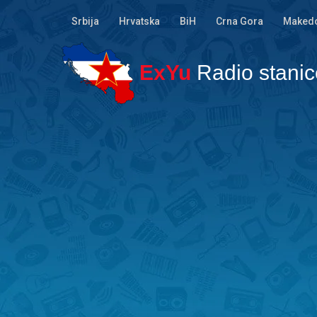
Srbija
Hrvatska
BiH
Crna Gora
Makedo
ExYu
Radio stanic