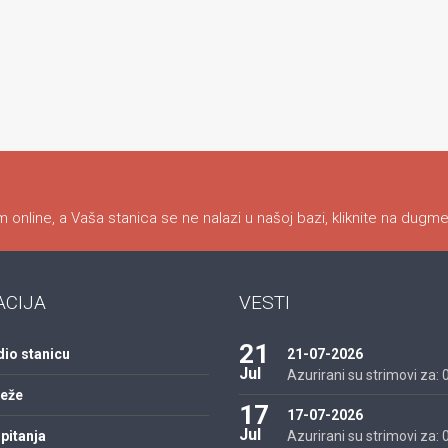
 online, a Vaša stanica se ne nalazi u našoj bazi, kliknite na dugme
ACIJA
VESTI
21
dio stanicu
21-07-2026
Jul
Azurirani su strimovi za: 01
reže
17
17-07-2026
Jul
pitanja
Azurirani su strimovi za: 01