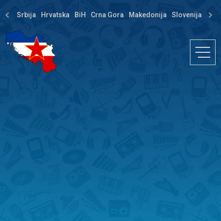
Srbija
Hrvatska
BiH
Crna Gora
Makedonija
Slovenija
Dija