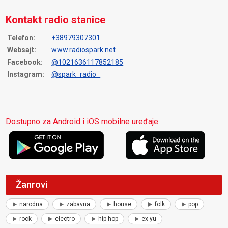
Kontakt radio stanice
Telefon:
+38979307301
Websajt:
www.radiospark.net
Facebook:
@1021636117852185
Instagram:
@spark_radio_
Dostupno za Android i iOS mobilne uređaje
Žanrovi
narodna
zabavna
house
folk
pop
rock
electro
hip-hop
ex-yu