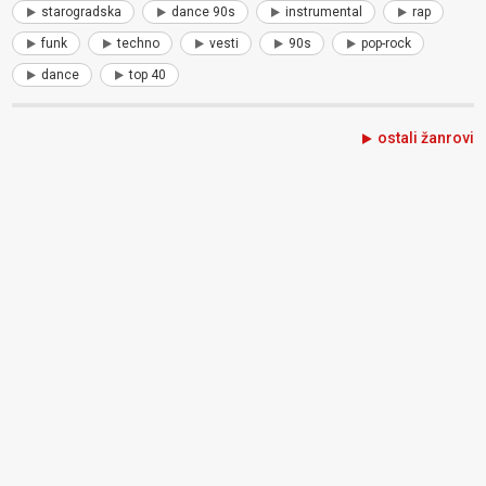
starogradska
dance 90s
instrumental
rap
funk
techno
vesti
90s
pop-rock
dance
top 40
ostali žanrovi