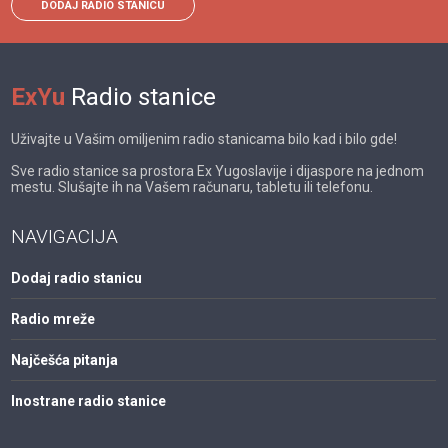
DODAJ RADIO STANICU
ExYu
Radio stanice
Uživajte u Vašim omiljenim radio stanicama bilo kad i bilo gde!
Sve radio stanice sa prostora Ex Yugoslavije i dijaspore na jednom
mestu. Slušajte ih na Vašem računaru, tabletu ili telefonu.
NAVIGACIJA
Dodaj radio stanicu
Radio mreže
Najčešća pitanja
Inostrane radio stanice