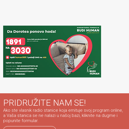
PRIDRUŽITE NAM SE!
Ako ste vlasnik radio stanice koja emituje svoj program online,
a Vaša stanica se ne nalazi u našoj bazi, kliknite na dugme i
popunite formular.