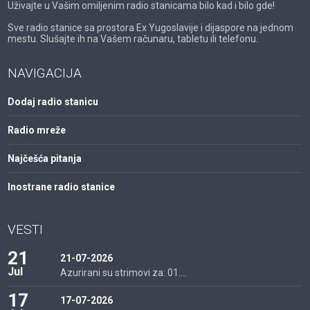
Uživajte u Vašim omiljenim radio stanicama bilo kad i bilo gde!
Sve radio stanice sa prostora Ex Yugoslavije i dijaspore na jednom
mestu. Slušajte ih na Vašem računaru, tabletu ili telefonu.
NAVIGACIJA
Dodaj radio stanicu
Radio mreže
Najčešća pitanja
Inostrane radio stanice
VESTI
21
21-07-2026
Jul
Azurirani su strimovi za: 01....
17
17-07-2026