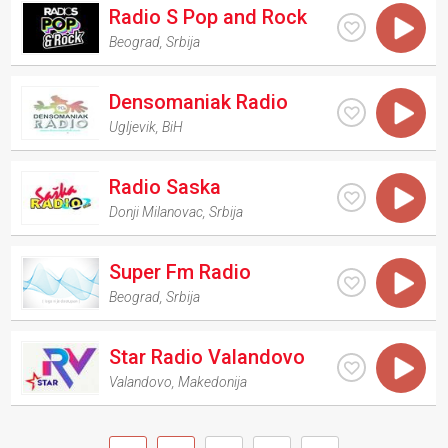
Radio S Pop and Rock
Beograd
,
Srbija
Densomaniak Radio
Ugljevik
,
BiH
Radio Saska
Donji Milanovac
,
Srbija
Super Fm Radio
Beograd
,
Srbija
Star Radio Valandovo
Valandovo
,
Makedonija