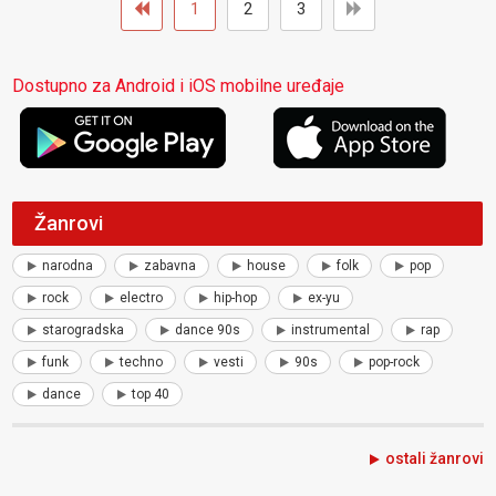
1
2
3
Dostupno za Android i iOS mobilne uređaje
Žanrovi
narodna
zabavna
house
folk
pop
rock
electro
hip-hop
ex-yu
starogradska
dance 90s
instrumental
rap
funk
techno
vesti
90s
pop-rock
dance
top 40
ostali žanrovi