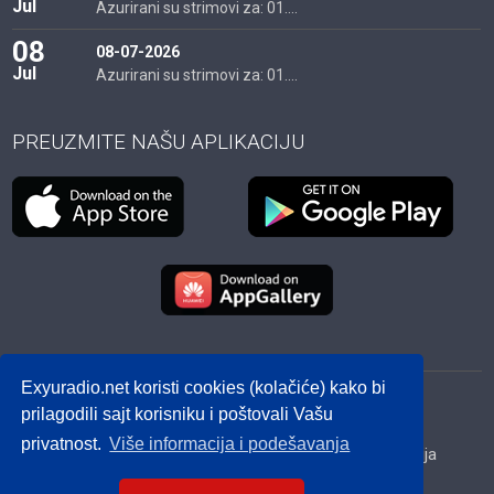
Jul
Azurirani su strimovi za: 01....
08
08-07-2026
Jul
Azurirani su strimovi za: 01....
PREUZMITE NAŠU APLIKACIJU
Exyuradio.net koristi cookies (kolačiće) kako bi
© 2012 - 2026! exyuradio.net -
Politika privatnosti
-
prilagodili sajt korisniku i poštovali Vašu
created by IMS.RS
privatnost.
Više informacija i podešavanja
Srbija
Hrvatska
BiH
Crna Gora
Makedonija
Slovenija
Dijaspora