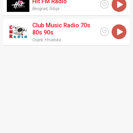
Hit FM Radio
Beograd
,
Srbija
Club Music Radio 70s
80s 90s
Osijek
,
Hrvatska