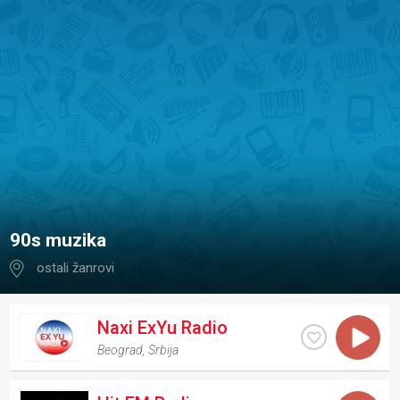
90s muzika
ostali žanrovi
Naxi ExYu Radio
Beograd
,
Srbija