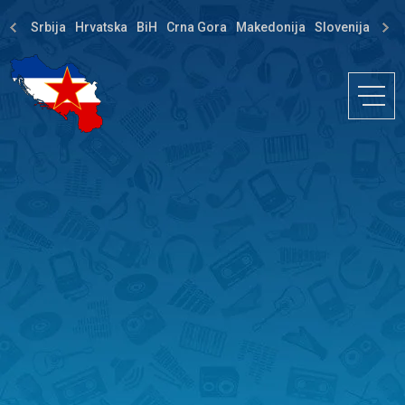
Srbija
Hrvatska
BiH
Crna Gora
Makedonija
Slovenija
Dija