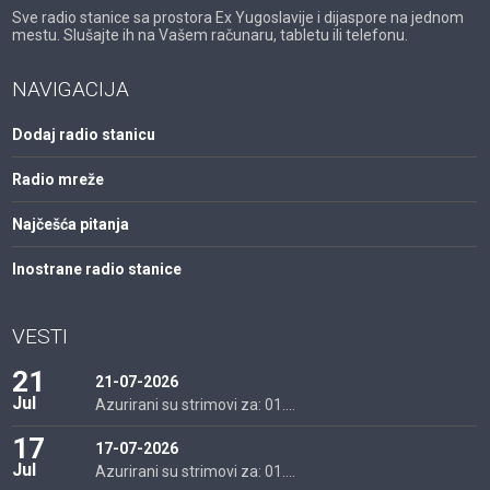
Sve radio stanice sa prostora Ex Yugoslavije i dijaspore na jednom
mestu. Slušajte ih na Vašem računaru, tabletu ili telefonu.
NAVIGACIJA
Dodaj radio stanicu
Radio mreže
Najčešća pitanja
Inostrane radio stanice
VESTI
21
21-07-2026
Jul
Azurirani su strimovi za: 01....
17
17-07-2026
Jul
Azurirani su strimovi za: 01....