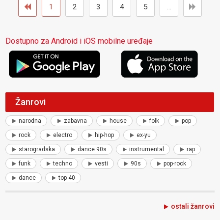
1
2
3
4
5
...
Dostupno za Android i iOS mobilne uređaje
Žanrovi
narodna
zabavna
house
folk
pop
rock
electro
hip-hop
ex-yu
starogradska
dance 90s
instrumental
rap
funk
techno
vesti
90s
pop-rock
dance
top 40
ostali žanrovi