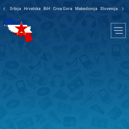
Srbija
Hrvatska
BiH
Crna Gora
Makedonija
Slovenija
Dija