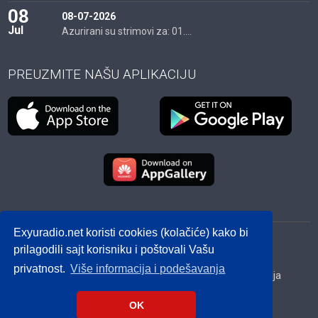
08
08-07-2026
Jul
Azurirani su strimovi za: 01....
PREUZMITE NAŠU APLIKACIJU
Exyuradio.net koristi cookies (kolačiće) kako bi
© 2012 - 2026! exyuradio.net -
Politika privatnosti
-
prilagodili sajt korisniku i poštovali Vašu
created by IMS.RS
privatnost.
Više informacija i podešavanja
Srbija
Hrvatska
BiH
Crna Gora
Makedonija
Slovenija
Dijaspora
OK