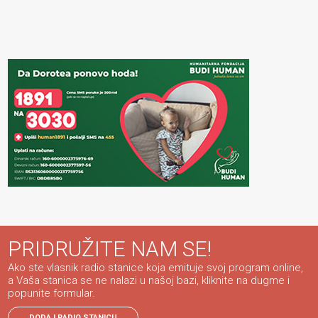
PRIDRUŽITE NAM SE!
Ako ste vlasnik radio stanice koja emituje svoj program online,
a Vaša stanica se ne nalazi u našoj bazi, kliknite na dugme i
popunite formular.
DODAJ RADIO STANICU