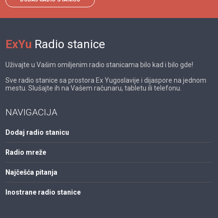
ExYu
Radio stanice
Uživajte u Vašim omiljenim radio stanicama bilo kad i bilo gde!
Sve radio stanice sa prostora Ex Yugoslavije i dijaspore na jednom
mestu. Slušajte ih na Vašem računaru, tabletu ili telefonu.
NAVIGACIJA
Dodaj radio stanicu
Radio mreže
Najčešća pitanja
Inostrane radio stanice