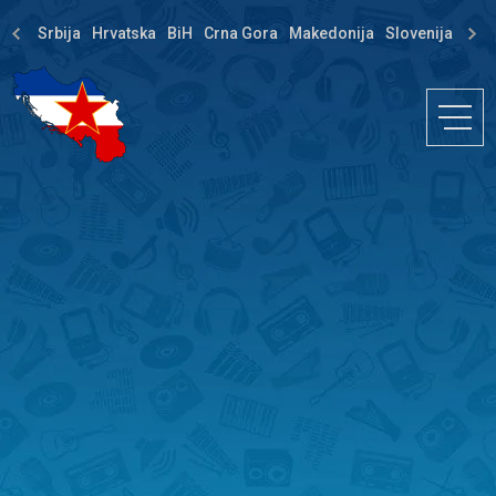
Srbija
Hrvatska
BiH
Crna Gora
Makedonija
Slovenija
Dija