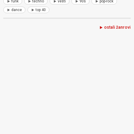
funk
techno
vesti
90s
pop-rock
dance
top 40
ostali žanrovi