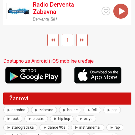
Radio Derventa
Zabavna
Derventa
,
BiH
1
Dostupno za Android i iOS mobilne uređaje
Žanrovi
narodna
zabavna
house
folk
pop
rock
electro
hip-hop
ex-yu
starogradska
dance 90s
instrumental
rap