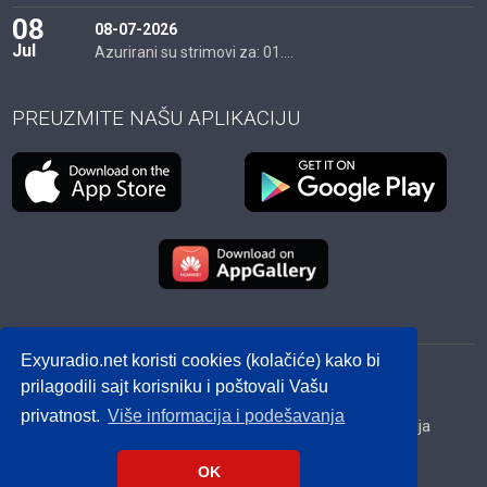
08
08-07-2026
Jul
Azurirani su strimovi za: 01....
PREUZMITE NAŠU APLIKACIJU
Exyuradio.net koristi cookies (kolačiće) kako bi
© 2012 - 2026! exyuradio.net -
Politika privatnosti
-
prilagodili sajt korisniku i poštovali Vašu
created by IMS.RS
privatnost.
Više informacija i podešavanja
Srbija
Hrvatska
BiH
Crna Gora
Makedonija
Slovenija
Dijaspora
OK