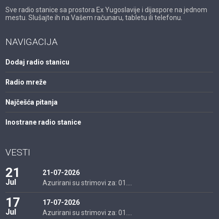
Sve radio stanice sa prostora Ex Yugoslavije i dijaspore na jednom
mestu. Slušajte ih na Vašem računaru, tabletu ili telefonu.
NAVIGACIJA
Dodaj radio stanicu
Radio mreže
Najčešća pitanja
Inostrane radio stanice
VESTI
21
21-07-2026
Jul
Azurirani su strimovi za: 01....
17
17-07-2026
Jul
Azurirani su strimovi za: 01....