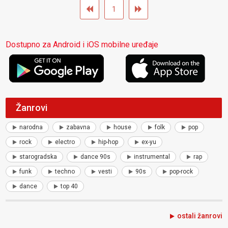
1
Dostupno za Android i iOS mobilne uređaje
Žanrovi
narodna
zabavna
house
folk
pop
rock
electro
hip-hop
ex-yu
starogradska
dance 90s
instrumental
rap
funk
techno
vesti
90s
pop-rock
dance
top 40
ostali žanrovi