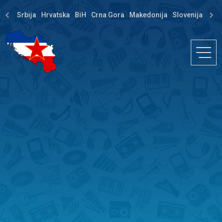
Srbija
Hrvatska
BiH
Crna Gora
Makedonija
Slovenija
Dija