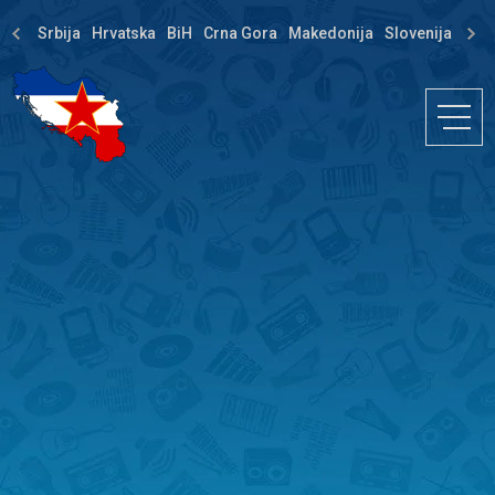
Srbija
Hrvatska
BiH
Crna Gora
Makedonija
Slovenija
Dija