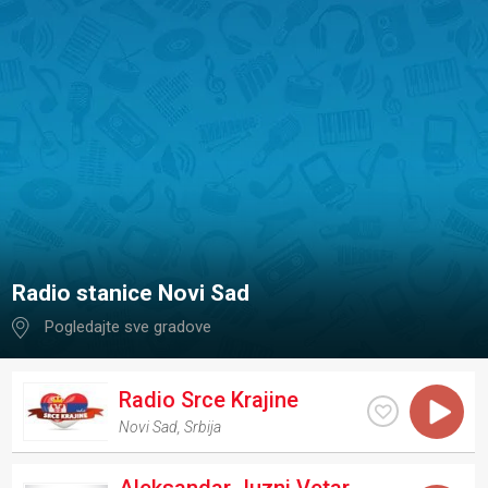
Radio stanice Novi Sad
Pogledajte sve gradove
Radio Srce Krajine
Novi Sad
,
Srbija