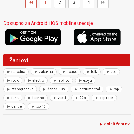
1
2
3
4
Dostupno za Android i iOS mobilne uređaje
Žanrovi
narodna
zabavna
house
folk
pop
rock
electro
hip-hop
ex-yu
starogradska
dance 90s
instrumental
rap
funk
techno
vesti
90s
pop-rock
dance
top 40
ostali žanrovi