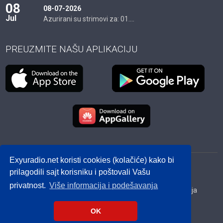
08
08-07-2026
Jul
Azurirani su strimovi za: 01....
PREUZMITE NAŠU APLIKACIJU
Exyuradio.net koristi cookies (kolačiće) kako bi
© 2012 - 2026! exyuradio.net -
Politika privatnosti
-
prilagodili sajt korisniku i poštovali Vašu
created by IMS.RS
privatnost.
Više informacija i podešavanja
Srbija
Hrvatska
BiH
Crna Gora
Makedonija
Slovenija
Dijaspora
OK