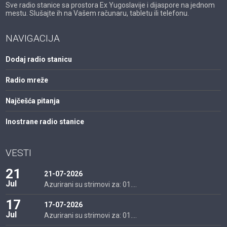
Sve radio stanice sa prostora Ex Yugoslavije i dijaspore na jednom
mestu. Slušajte ih na Vašem računaru, tabletu ili telefonu.
NAVIGACIJA
Dodaj radio stanicu
Radio mreže
Najčešća pitanja
Inostrane radio stanice
VESTI
21
21-07-2026
Jul
Azurirani su strimovi za: 01....
17
17-07-2026
Jul
Azurirani su strimovi za: 01....