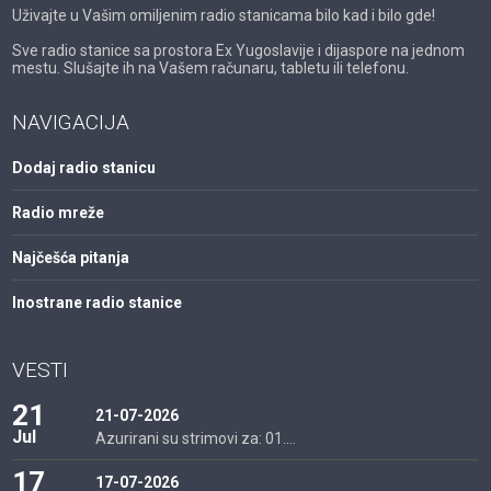
Uživajte u Vašim omiljenim radio stanicama bilo kad i bilo gde!
Sve radio stanice sa prostora Ex Yugoslavije i dijaspore na jednom
mestu. Slušajte ih na Vašem računaru, tabletu ili telefonu.
NAVIGACIJA
Dodaj radio stanicu
Radio mreže
Najčešća pitanja
Inostrane radio stanice
VESTI
21
21-07-2026
Jul
Azurirani su strimovi za: 01....
17
17-07-2026