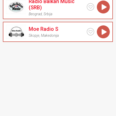
Radio Balkan Music
(SRB)
Beograd
,
Srbija
Moe Radio S
Skopje
,
Makedonija