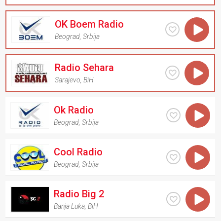
OK Boem Radio
Beograd
,
Srbija
Radio Sehara
Sarajevo
,
BiH
Ok Radio
Beograd
,
Srbija
Cool Radio
Beograd
,
Srbija
Radio Big 2
Banja Luka
,
BiH