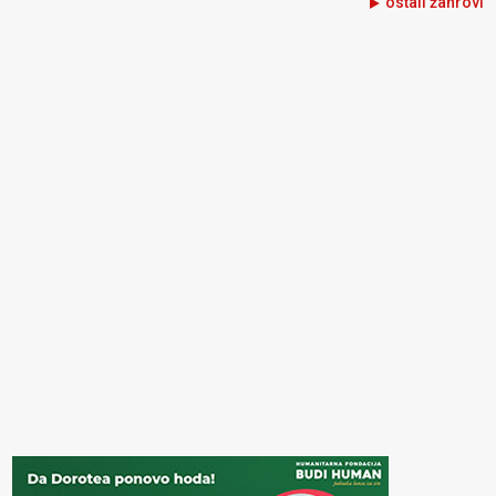
ostali žanrovi