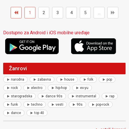
1
2
3
4
5
...
Dostupno za Android i iOS mobilne uređaje
Žanrovi
narodna
zabavna
house
folk
pop
rock
electro
hip-hop
ex-yu
starogradska
dance 90s
instrumental
rap
funk
techno
vesti
90s
pop-rock
dance
top 40