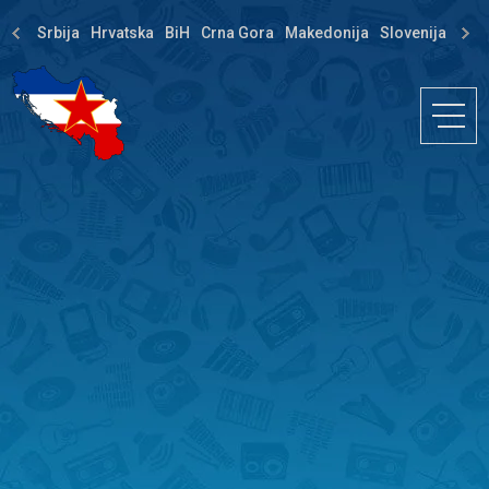
Srbija
Hrvatska
BiH
Crna Gora
Makedonija
Slovenija
Dija