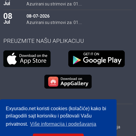
Jul
Azurirani su strimovi za: 01....
08
08-07-2026
Jul
Azurirani su strimovi za: 01....
PREUZMITE NAŠU APLIKACIJU
Exyuradio.net koristi cookies (kolačiće) kako bi
© 2012 - 2026! exyuradio.net -
Politika privatnosti
-
prilagodili sajt korisniku i poštovali Vašu
created by IMS.RS
privatnost.
Više informacija i podešavanja
Srbija
Hrvatska
BiH
Crna Gora
Makedonija
Slovenija
Dijaspora