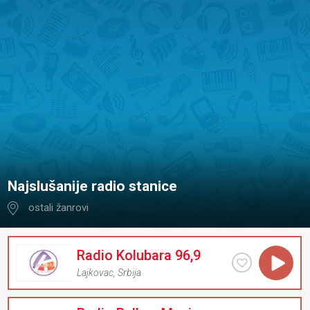
Najslušanije radio stanice
ostali žanrovi
Radio Kolubara 96,9
Lajkovac
,
Srbija