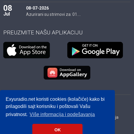
08
08-07-2026
Jul
Azurirani su strimovi za: 01....
PREUZMITE NAŠU APLIKACIJU
Exyuradio.net koristi cookies (kolačiće) kako bi
© 2012 - 2026! exyuradio.net -
Politika privatnosti
-
prilagodili sajt korisniku i poštovali Vašu
created by IMS.RS
privatnost.
Više informacija i podešavanja
Srbija
Hrvatska
BiH
Crna Gora
Makedonija
Slovenija
Dijaspora
OK