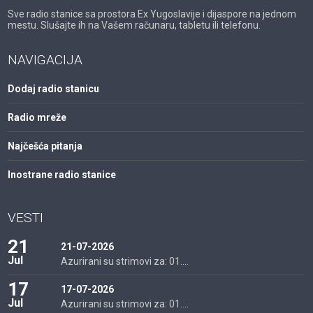
Sve radio stanice sa prostora Ex Yugoslavije i dijaspore na jednom
mestu. Slušajte ih na Vašem računaru, tabletu ili telefonu.
NAVIGACIJA
Dodaj radio stanicu
Radio mreže
Najčešća pitanja
Inostrane radio stanice
VESTI
21
21-07-2026
Jul
Azurirani su strimovi za: 01....
17
17-07-2026
Jul
Azurirani su strimovi za: 01....