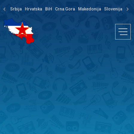
Srbija
Hrvatska
BiH
Crna Gora
Makedonija
Slovenija
Dija