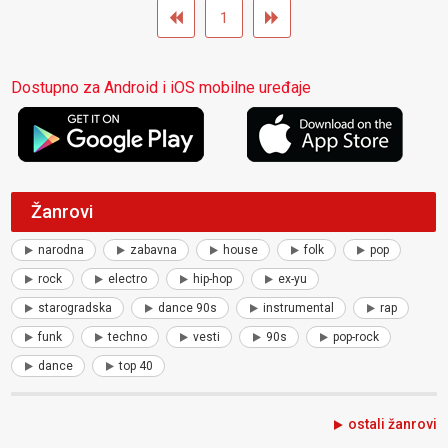
1
Dostupno za Android i iOS mobilne uređaje
Žanrovi
narodna
zabavna
house
folk
pop
rock
electro
hip-hop
ex-yu
starogradska
dance 90s
instrumental
rap
funk
techno
vesti
90s
pop-rock
dance
top 40
ostali žanrovi