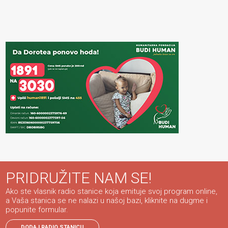
PRIDRUŽITE NAM SE!
Ako ste vlasnik radio stanice koja emituje svoj program online,
a Vaša stanica se ne nalazi u našoj bazi, kliknite na dugme i
popunite formular.
DODAJ RADIO STANICU