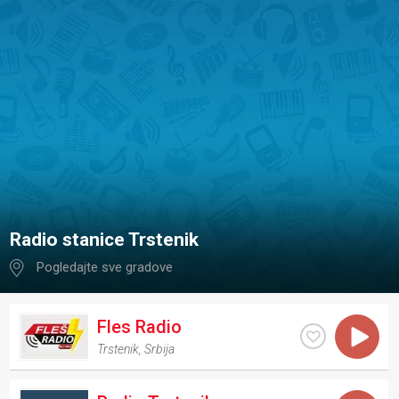
Radio stanice Trstenik
Pogledajte sve gradove
Fles Radio
Trstenik
,
Srbija