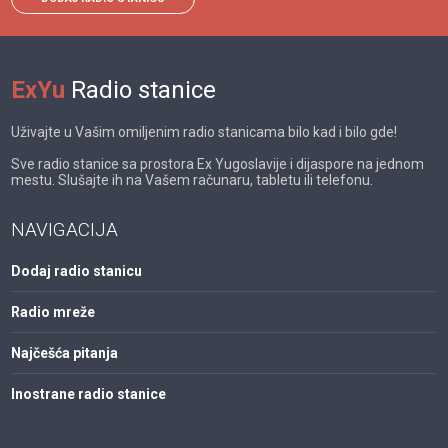
ExYu
Radio stanice
Uživajte u Vašim omiljenim radio stanicama bilo kad i bilo gde!
Sve radio stanice sa prostora Ex Yugoslavije i dijaspore na jednom
mestu. Slušajte ih na Vašem računaru, tabletu ili telefonu.
NAVIGACIJA
Dodaj radio stanicu
Radio mreže
Najčešća pitanja
Inostrane radio stanice