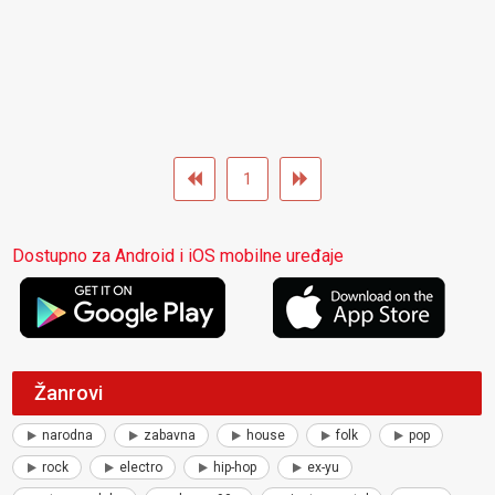
1
Dostupno za Android i iOS mobilne uređaje
Žanrovi
narodna
zabavna
house
folk
pop
rock
electro
hip-hop
ex-yu