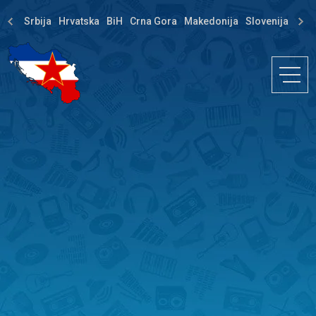
Srbija
Hrvatska
BiH
Crna Gora
Makedonija
Slovenija
Dija