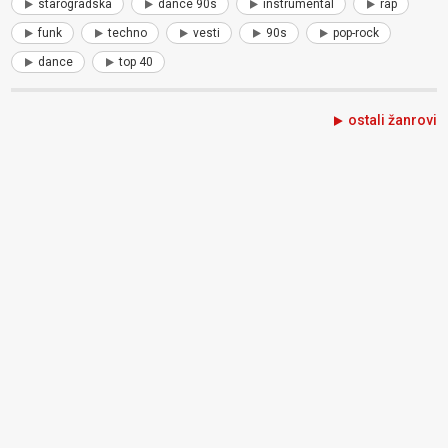
starogradska
dance 90s
instrumental
rap
funk
techno
vesti
90s
pop-rock
dance
top 40
ostali žanrovi