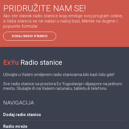
PRIDRUŽITE NAM SE!
Ako ste vlasnik radio stanice koja emituje svoj program online,
a Vaša stanica se ne nalazi u našoj bazi, kliknite na dugme i
popunite formular.
DODAJ RADIO STANICU
ExYu
Radio stanice
Uživajte u Vašim omiljenim radio stanicama bilo kad i bilo gde!
Sve radio stanice sa prostora Ex Yugoslavije i dijaspore na jednom
mestu. Slušajte ih na Vašem računaru, tabletu ili telefonu.
NAVIGACIJA
Dodaj radio stanicu
Radio mreže