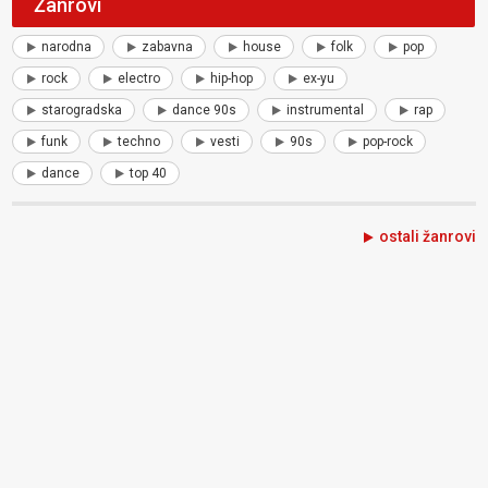
Žanrovi
narodna
zabavna
house
folk
pop
rock
electro
hip-hop
ex-yu
starogradska
dance 90s
instrumental
rap
funk
techno
vesti
90s
pop-rock
dance
top 40
ostali žanrovi