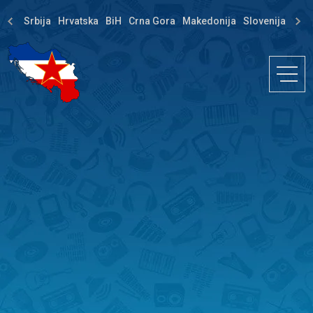
Srbija
Hrvatska
BiH
Crna Gora
Makedonija
Slovenija
Dija