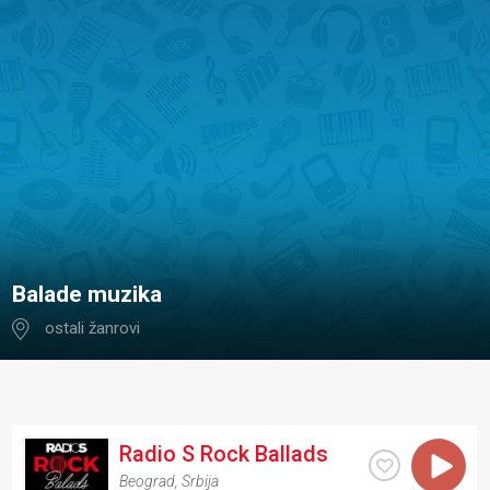
balade muzika
ostali žanrovi
Radio S Rock Ballads
Beograd
,
Srbija